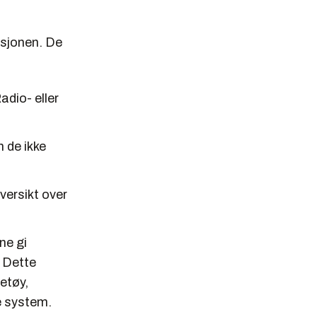
isjonen. De
adio- eller
m de ikke
versikt over
ne gi
. Dette
etøy,
ve system.