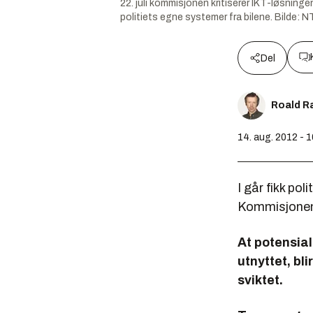
22. juli kommisjonen kritiserer IKT-løsningen
politiets egne systemer fra bilene.
Bilde:
NT
Del
Roald R
14. aug. 2012 - 
I går fikk pol
Kommisjonen k
At potensial
utnyttet, bl
sviktet.