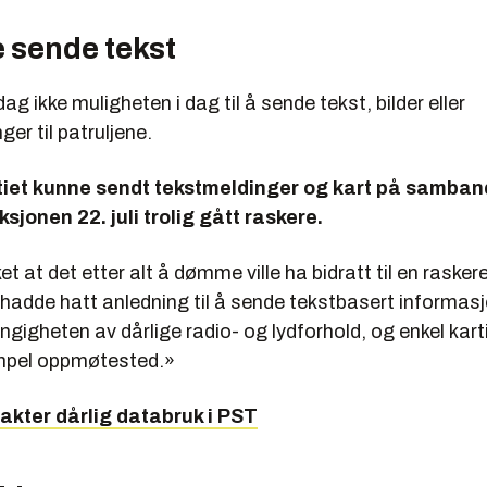
 sende tekst
 dag ikke muligheten i dag til å sende tekst, bilder eller
ger til patruljene.
iet kunne sendt tekstmeldinger og kart på sambande
aksjonen 22. juli trolig gått raskere.
t at det etter alt å dømme ville ha bidratt til en raskere
adde hatt anledning til å sende tekstbasert informasj
gigheten av dårlige radio- og lydforhold, og enkel kar
mpel oppmøtested.»
lakter dårlig databruk i PST