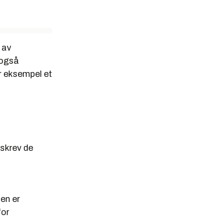
 av
 også
r eksempel et
 skrev de
ten er
for