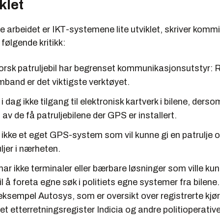
klet
ve arbeidet er IKT-systemene lite utviklet, skriver komm
ølgende kritikk:
orsk patruljebil har begrenset kommunikasjonsutstyr: R
band er det viktigste verktøyet.
 i dag ikke tilgang til elektronisk kartverk i bilene, derso
 av de få patruljebilene der GPS er installert.
r ikke et eget GPS-system som vil kunne gi en patrulje o
ljer i nærheten.
har ikke terminaler eller bærbare løsninger som ville kun
il å foreta egne søk i politiets egne systemer fra bilene
 eksempel Autosys, som er oversikt over registrerte kjør
get etterretningsregister Indicia og andre politioperati