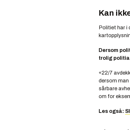
Kan ikke
Politiet har i
kartopplysnin
Dersom polit
trolig politi
«22/7 avdekke
dersom man h
sårbare avhen
om for ekse
Les også:
S