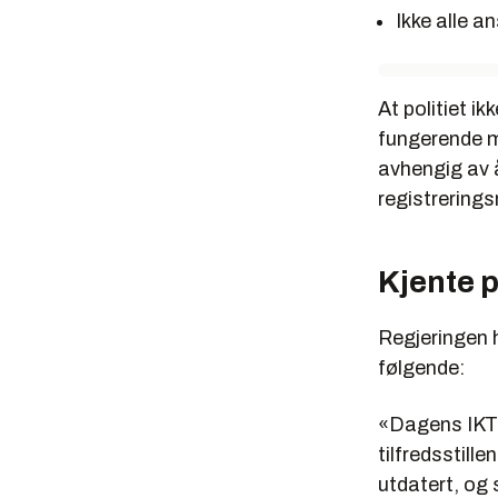
Ikke alle a
At politiet i
fungerende m
avhengig av 
registrering
Kjente 
Regjeringen 
følgende:
«Dagens IKT-i
tilfredsstill
utdatert, og 