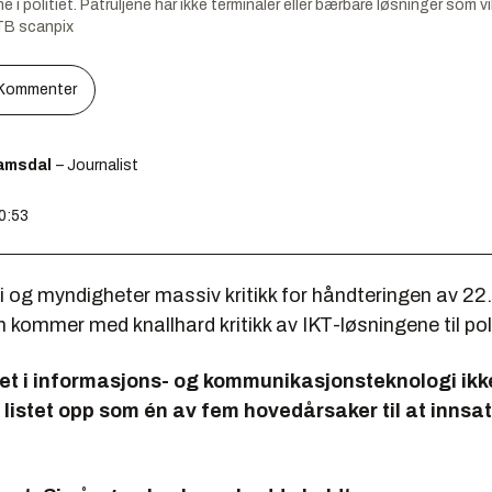
e i politiet. Patruljene har ikke terminaler eller bærbare løsninger som vi
B scanpix
Kommenter
amsdal
– Journalist
10:53
iti og myndigheter massiv kritikk for håndteringen av 22. 
ommer med knallhard kritikk av IKT-løsningene til poli
et i informasjons- og kommunikasjonsteknologi ikk
ir listet opp som én av fem hovedårsaker til at innsat