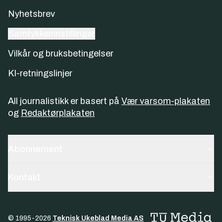
Nyhetsbrev
Samtykkeinnstillinger
Vilkår og bruksbetingelser
KI-retningslinjer
All journalistikk er basert på
Vær varsom-plakaten
og
Redaktørplakaten
Abonnement
Kontakt
© 1995-
2026
Teknisk Ukeblad Media AS