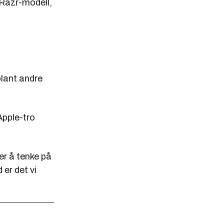
s Razr-modell,
lant andre
Apple-tro
ger å tenke på
er det vi