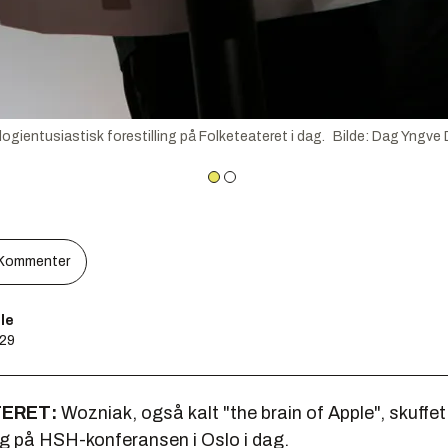
gientusiastisk forestilling på Folketeateret i dag.
Bilde
:
Dag Yngve 
Kommenter
le
:29
ERET:
Wozniak, også kalt "the brain of Apple", skuffet
ag på HSH-konferansen i Oslo i dag.