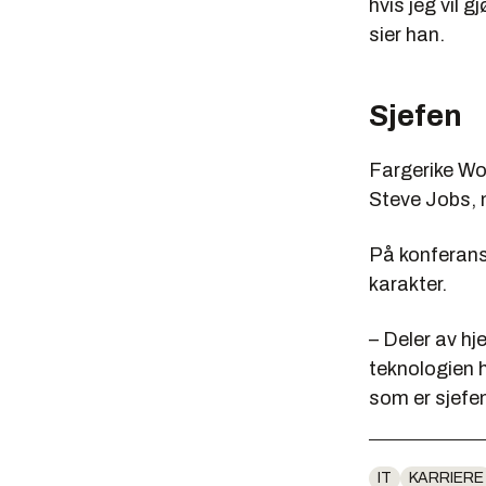
hvis jeg vil 
sier han.
Sjefen
Fargerike Wo
Steve Jobs, m
På konferans
karakter.
– Deler av hj
teknologien h
som er sjefe
IT
KARRIERE