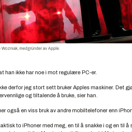
e Wozniak, medgründer av Apple.
t han ikke har noe i mot regulære PC-er.
ikke derfor jeg stort sett bruker Apples maskiner. Det gjø
ervennlige og tiltalende å bruke, sier han.
r også en viss bruk av andre mobiltelefoner enn iPho
faktisk to iPhoner med meg, en til å snakke i og en til å