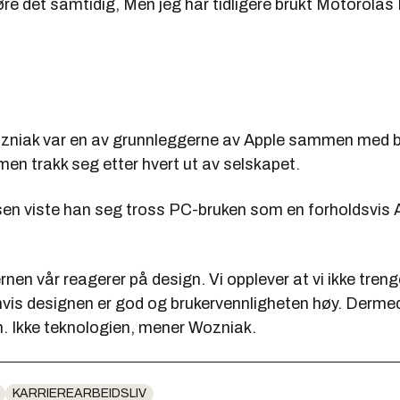
gjøre det samtidig, Men jeg har tidligere brukt Motorola
zniak var en av grunnleggerne av Apple sammen med b
en trakk seg etter hvert ut av selskapet.
en viste han seg tross PC-bruken som en forholdsvis 
ernen vår reagerer på design. Vi opplever at vi ikke tren
vis designen er god og brukervennligheten høy. Dermed 
n. Ikke teknologien, mener Wozniak.
KARRIEREARBEIDSLIV