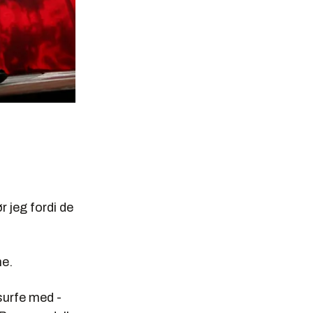
r jeg fordi de
ne.
 surfe med -