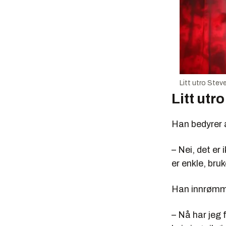
Litt utro Stev
Litt utro
Han bedyrer a
– Nei, det er 
er enkle, bruk
Han innrømme
– Nå har jeg 