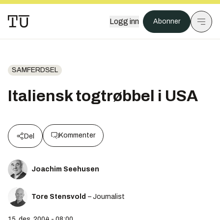
Logg inn
Abonner
SAMFERDSEL
Italiensk togtrøbbel i USA
Kommenter
Del
Joachim Seehusen
Tore Stensvold
– Journalist
15. des. 2004 - 08:00