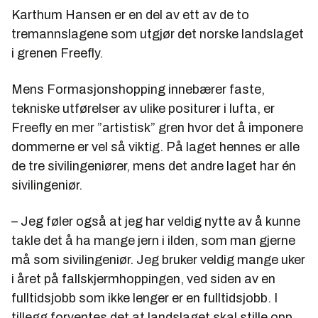
Karthum Hansen er en del av ett av de to
tremannslagene som utgjør det norske landslaget
i grenen Freefly.
Mens Formasjonshopping innebærer faste,
tekniske utførelser av ulike positurer i lufta, er
Freefly en mer ”artistisk” gren hvor det å imponere
dommerne er vel så viktig. På laget hennes er alle
de tre sivilingeniører, mens det andre laget har én
sivilingeniør.
– Jeg føler også at jeg har veldig nytte av å kunne
takle det å ha mange jern i ilden, som man gjerne
må som sivilingeniør. Jeg bruker veldig mange uker
i året på fallskjermhoppingen, ved siden av en
fulltidsjobb som ikke lenger er en fulltidsjobb. I
tillegg forventes det at landslaget skal stille opp