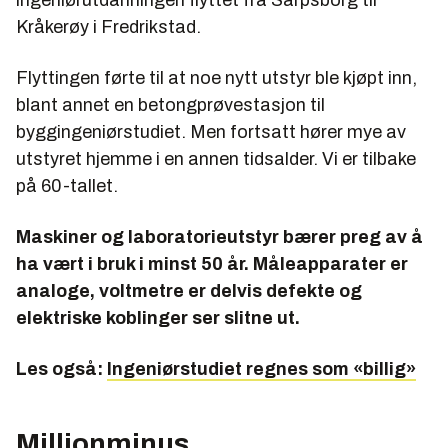
ingeniørutdanningen flyttet fra Sarpsborg til
Kråkerøy i Fredrikstad.
Flyttingen førte til at noe nytt utstyr ble kjøpt inn,
blant annet en betongprøvestasjon til
byggingeniørstudiet. Men fortsatt hører mye av
utstyret hjemme i en annen tidsalder. Vi er tilbake
på 60-tallet.
Maskiner og laboratorieutstyr bærer preg av å
ha vært i bruk i minst 50 år. Måleapparater er
analoge, voltmetre er delvis defekte og
elektriske koblinger ser slitne ut.
Les også:
Ingeniørstudiet regnes som «billig»
Millionminus