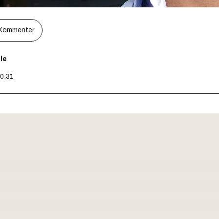
Kommenter
le
10:31