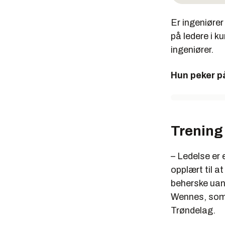
Er ingeniører
på ledere i k
ingeniører.
Hun peker på
Trening
– Ledelse er e
opplært til at
beherske uans
Wennes, som 
Trøndelag.