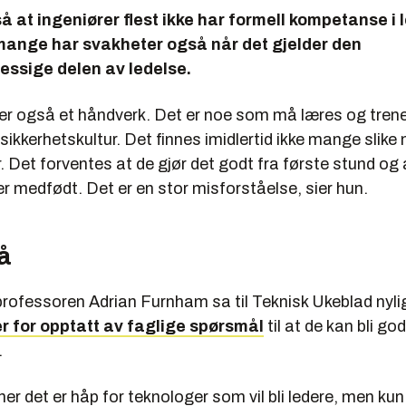
så at ingeniører flest ikke har formell kompetanse i 
ange har svakheter også når det gjelder den
ssige delen av ledelse.
e er også et håndverk. Det er noe som må læres og tren
ikkerhetskultur. Det finnes imidlertid ikke mange slike
r. Det forventes at de gjør det godt fra første stund og 
r medfødt. Det er en stor misforståelse, sier hun.
å
professoren Adrian Furnham sa til Teknisk Ukeblad nyli
r for opptatt av faglige spørsmål
til at de kan bli go
.
 det er håp for teknologer som vil bli ledere, men kun