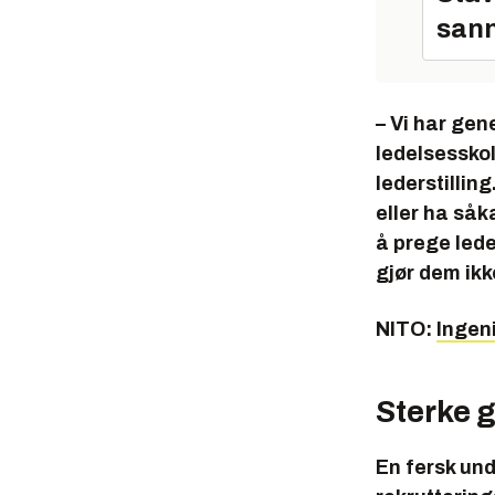
sann
– Vi har gen
ledelsesskol
lederstillin
eller ha såk
å prege lede
gjør dem ikk
NITO:
Ingen
Sterke 
En fersk un