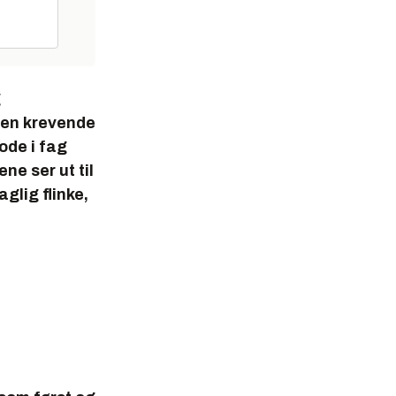
g
i en krevende
ode i fag
ne ser ut til
glig flinke,