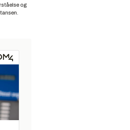
orståelse og
etansen.