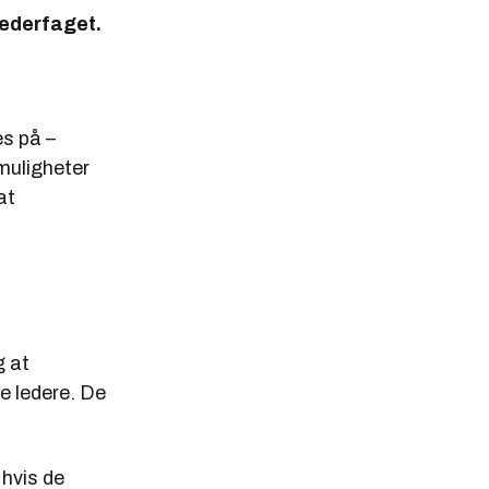
lederfaget.
es på –
 muligheter
at
g at
de ledere. De
 hvis de