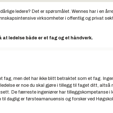
 dårlige ledere? Det er spørsmålet. Wennes har i en årr
unnskapsintensive virksomheter i offentlig og privat sekt
 at ledelse både er et fag og et håndverk.
t fag, men det har ikke blitt betraktet som et fag. Ingeni
 ledelse er noe du skal gjøre i tillegg til faget ditt, altså
ett. De færreste ingeniører har tilleggskompetanse i l
til daglig er førsteamanuensis og forsker ved Høgskol