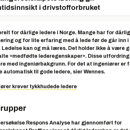
tidsinnsikt i drivstofforbruket
erelt for dårlige ledere i Norge. Mange har for dårli
ering og for lite erfaring med å lede før de går inn 
g. Ledelse kan og må læres. Det holder ikke å være g
alte «medfødte lederegenskaper». Disse utfordringe
re med ingeniørbakgrunn. For det at ingeniører er fa
e automatisk til gode ledere, sier Wennes.
iører krever tykkhudede ledere
grupper
dersøkelse Respons Analyse har gjennomført for