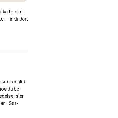
ekke forsket
or – inkludert
ører er blitt
 noe du bør
edelse, sier
en i Sør-