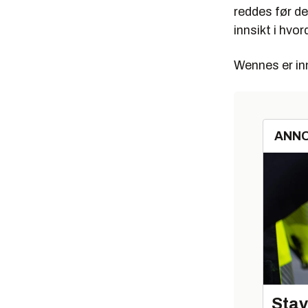
reddes før de
innsikt i hvo
Wennes er in
ANN
Stav