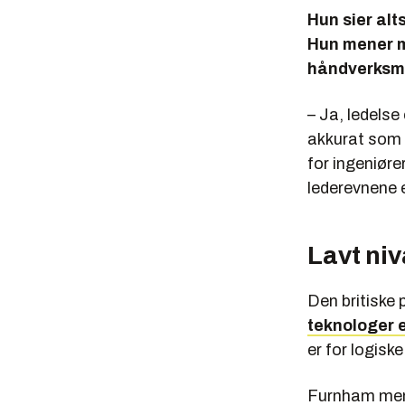
Hun sier alt
Hun mener m
håndverksme
– Ja, ledels
akkurat som s
for ingeniøre
lederevnene e
Lavt niv
Den britiske 
teknologer e
er for logiske
Furnham mener