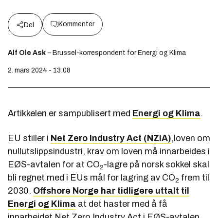
Kommenter
Del
Alf Ole Ask
– Brussel-korrespondent for Energi og Klima
2. mars 2024 - 13:08
Artikkelen er sampublisert med
Energi og Klima
.
EU stiller i
Net Zero Industry Act (NZIA)
,loven om
nullutslippsindustri, krav om loven må innarbeides i
EØS-avtalen for at CO
-lagre på norsk sokkel skal
2
bli regnet med i EUs mål for lagring av CO
frem til
2
2030.
Offshore Norge har tidligere uttalt til
Energi og Klima
at det haster med å få
innarbeidet Net Zero Industry Act i EØS-avtalen.