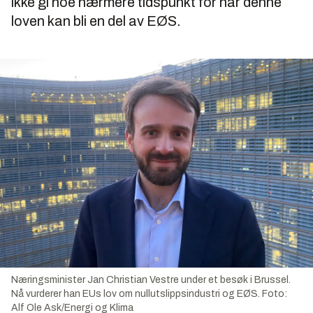
ikke gi noe nærmere tidspunkt for når denne
loven kan bli en del av EØS.
Næringsminister Jan Christian Vestre under et besøk i Brussel.
Nå vurderer han EUs lov om nullutslippsindustri og EØS.
Foto:
Alf Ole Ask/Energi og Klima