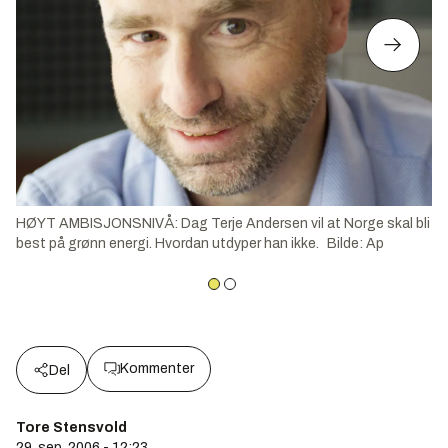
HØYT AMBISJONSNIVÅ: Dag Terje Andersen vil at Norge skal bli
best på grønn energi. Hvordan utdyper han ikke.
Bilde
:
Ap
Kommenter
Del
Tore Stensvold
29. sep. 2006 - 12:23