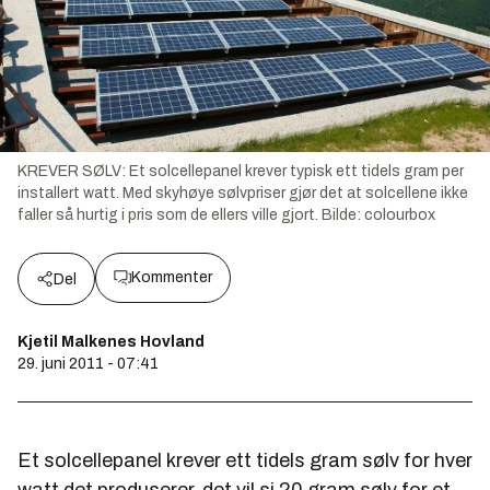
KREVER SØLV: Et solcellepanel krever typisk ett tidels gram per
installert watt. Med skyhøye sølvpriser gjør det at solcellene ikke
faller så hurtig i pris som de ellers ville gjort.
Bilde:
colourbox
Kommenter
Del
Kjetil Malkenes Hovland
29. juni 2011 - 07:41
Et solcellepanel krever ett tidels gram sølv for hver
watt det produserer, det vil si 20 gram sølv for et