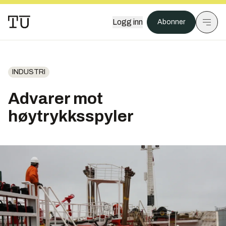
Logg inn
Abonner
INDUSTRI
Advarer mot
høytrykksspyler