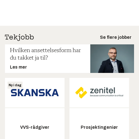
Se flere jobber
Hvilken ansettelsesform har
du takket ja til?
Les mer
Ny i dag
VVS-rådgiver
Prosjektingeniør