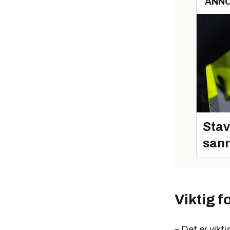
ANN
Stav
sann
Viktig 
– Det er vikti