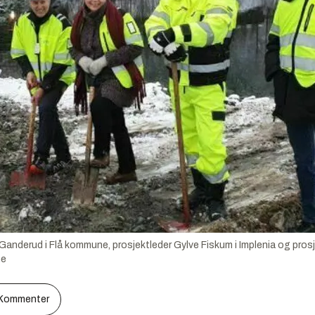
 Ganderud i Flå kommune, prosjektleder Gylve Fiskum i Implenia og prosj
ne
Kommenter