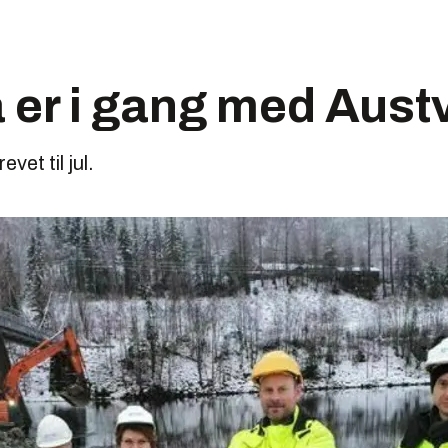
 er i gang med Austv
vet til jul.