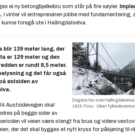
es ei ny betongbjelkebru som står på fire søyler.
Imple
.
I vinter vil entreprenøren jobbe med fundamentering, s
l kunne foregå ute i Hallingdalselva.
 blir 139 meter lang, der
ta er 129 meter og den
edden er rundt 8,5 meter.
belysning og det får også
på østsiden av
lva.
Dagens bru over Hallingdalselva.
04 Austsidevegen skal
1925. Foto: Viken fylkeskommu
edres på begge sider av
perioden vil veien være stengt fra brua og videre vestove
en, der det skal bygges et nytt kryss for påkjøring til ri