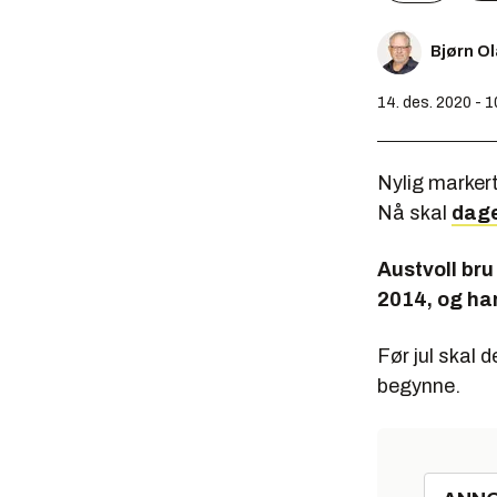
Bjørn O
14. des. 2020 - 1
Nylig marker
Nå skal
dage
Austvoll bru
2014, og ha
Før jul skal d
begynne.