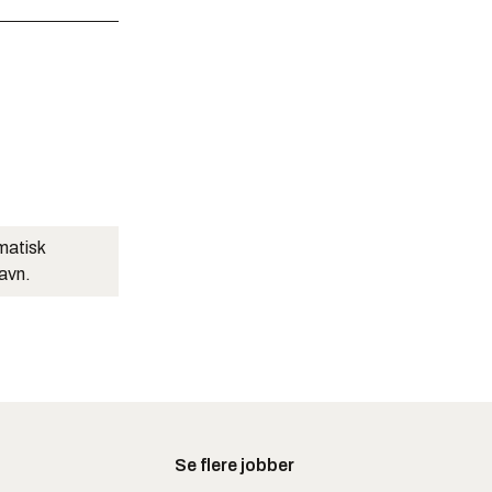
matisk
navn.
Se flere jobber