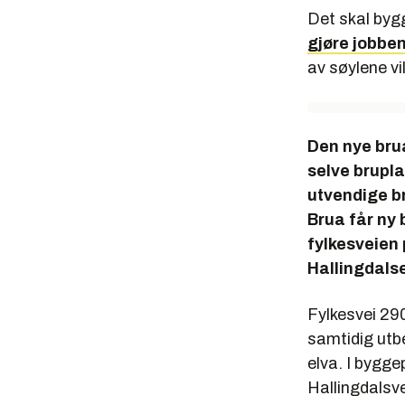
Det skal bygg
gjøre jobben
av søylene vi
Den nye brua
selve brupla
utvendige br
Brua får ny 
fylkesveien 
Hallingdalse
Fylkesvei 29
samtidig utb
elva. I bygge
Hallingdalsvei