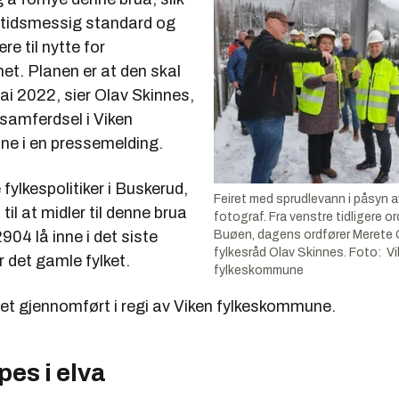
n tidsmessig standard og
ære til nytte for
et. Planen er at den skal
mai 2022, sier Olav Skinnes,
 samferdsel i Viken
e i en pressemelding.
 fylkespolitiker i Buskerud,
Feiret med sprudlevann i påsyn a
til at midler til denne brua
fotograf. Fra venstre tidligere or
Buøen, dagens ordfører Merete
904 lå inne i det siste
fylkesråd Olav Skinnes. Foto: V
r det gamle fylket.
fylkeskommune
det gjennomført i regi av Viken fylkeskommune.
pes i elva