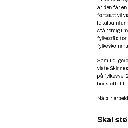
at den får e
fortsatt vil v
lokalsamfunn
stå ferdig i 
fylkesråd for
fylkeskommun
Som tidligere
viste Skinnes 
på fylkesvei 2
budsjettet fo
Nå blir arbei
Skal stø