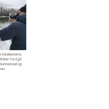
v lokalavisens
dfører Tor Egil
 Gunnestad og
iken