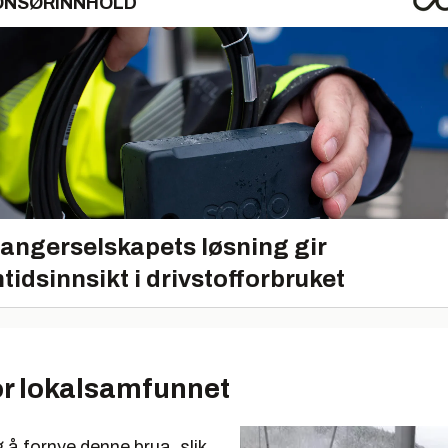
ONSØRINNHOLD
angerselskapets løsning gir
tidsinnsikt i drivstofforbruket
for lokalsamfunnet
g å fornye denne brua, slik