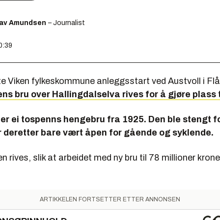
lav Amundsen
– Journalist
0:39
te Viken fylkeskommune anleggsstart ved Austvoll i F
ns bru over Hallingdalselva rives for å gjøre plass t
 er ei tospenns hengebru fra 1925. Den ble stengt for
r deretter bare vært åpen for gående og syklende.
en rives, slik at arbeidet med ny bru til 78 millioner kron
ARTIKKELEN FORTSETTER ETTER ANNONSEN