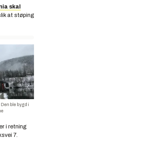
nia skal
lik at støping
 Den ble bygd i
ne
r i retning
ksvei 7.