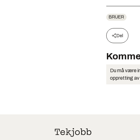
BRUER
Del
Komme
Du må være in
oppretting av