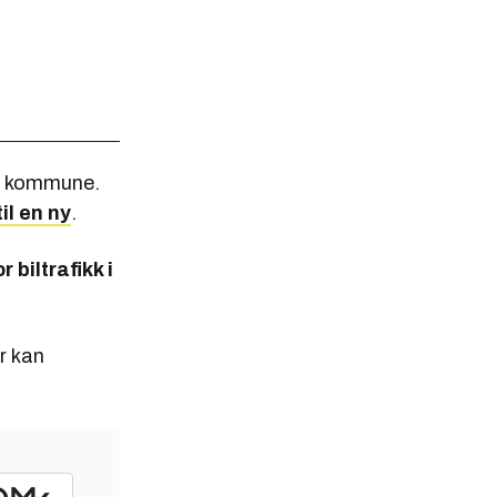
lå kommune.
il en ny
.
 biltrafikk i
er kan