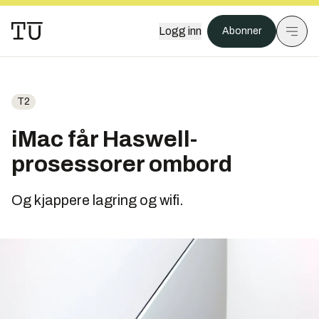
Logg inn
Abonner
T2
iMac får Haswell-
prosessorer ombord
Og kjappere lagring og wifi.