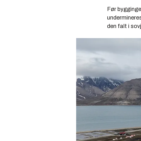
Før bygginge
undermineres, 
den falt i so