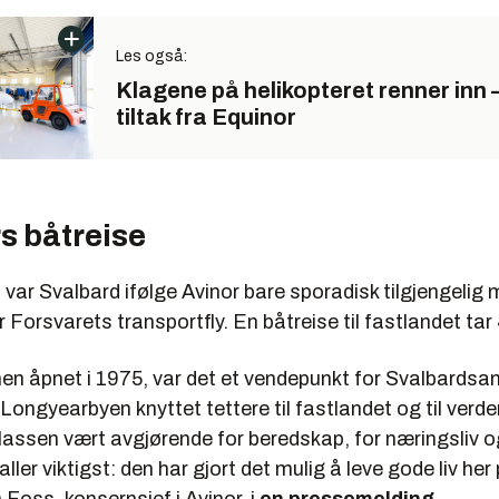
Les også:
Klagene på helikopteret renner inn 
tiltak fra Equinor
s båtreise
var Svalbard ifølge Avinor bare sporadisk tilgjengelig me
er Forsvarets transportfly. En båtreise til fastlandet tar
nen åpnet i 1975, var det et vendepunkt for Svalbards
Longyearbyen knyttet tettere til fastlandet og til ver
plassen vært avgjørende for beredskap, for næringsliv o
ller viktigst: den har gjort det mulig å leve gode liv her