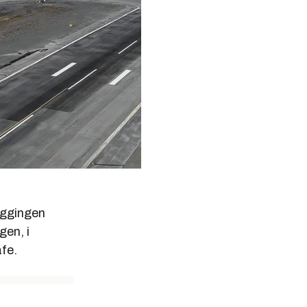
byggingen
gen, i
afe.