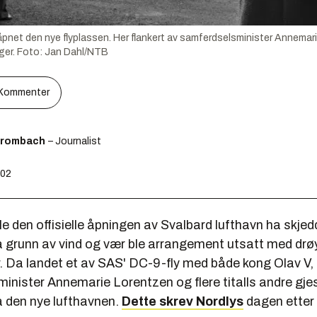
pnet den nye flyplassen. Her flankert av samferdselsminister Annemar
ger.
Foto:
Jan Dahl/NTB
Kommenter
Brombach
– Journalist
:02
le den offisielle åpningen av Svalbard lufthavn ha skjed
grunn av vind og vær ble arrangement utsatt med drøyt 
. Da landet et av SAS' DC-9-fly med både kong Olav V,
nister Annemarie Lorentzen og flere titalls andre gjes
å den nye lufthavnen.
Dette skrev Nordlys
dagen etter