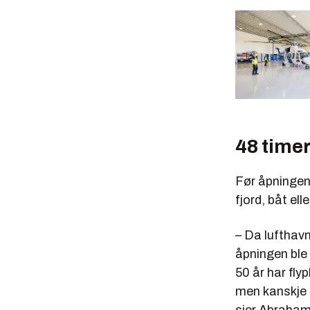
48 timer
Før åpningen 
fjord, båt ell
– Da lufthav
åpningen ble 
50 år har fly
men kanskje a