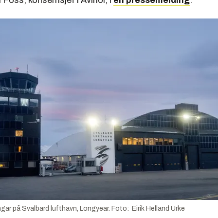
Foss, konsernsjef i Avinor, i
en pressemelding
.
gar på Svalbard lufthavn, Longyear. Foto: Eirik Helland Urke