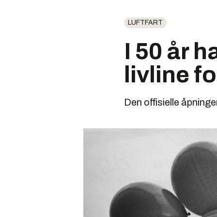
LUFTFART
I 50 år 
livline 
Den offisielle åpninge