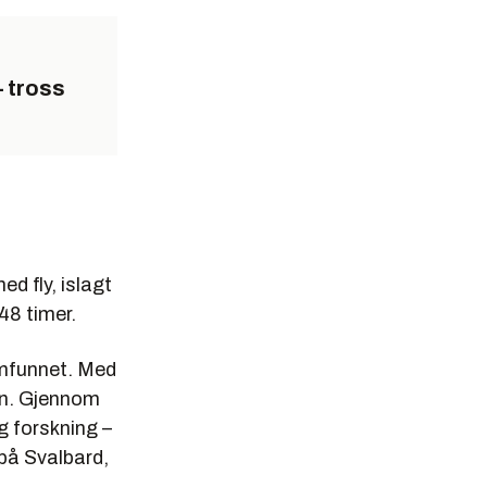
– tross
d fly, islagt
 48 timer.
amfunnet. Med
den. Gjennom
g forskning –
 på Svalbard,