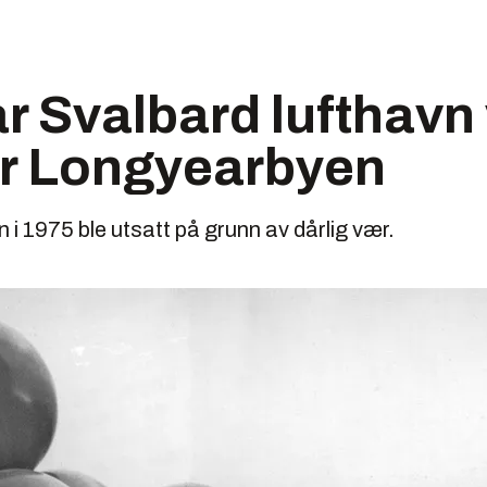
har Svalbard lufthavn
for Longyearbyen
n i 1975 ble utsatt på grunn av dårlig vær.