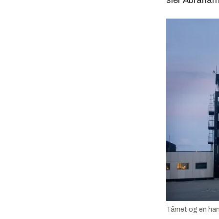
sier Abraham 
Tårnet og en han