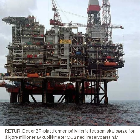
RETUR: Det er BP-plattformen på Millerfeltet som skal sørge for
å kjøre millioner av kubikkmeter CO2 ned i reservoaret når