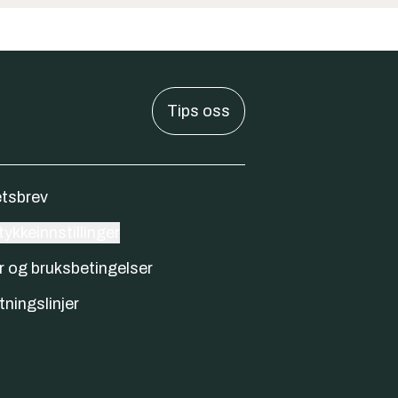
Tips oss
tsbrev
ykkeinnstillinger
r og bruksbetingelser
tningslinjer