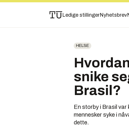
Ledige stillinger
Nyhetsbrev
HELSE
Hvordan
snike se
Brasil?
En storby i Brasil va
mennesker syke i nåv
dette.