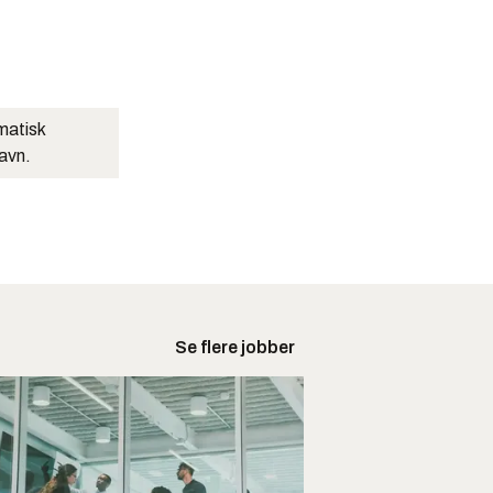
matisk
navn.
Se flere jobber