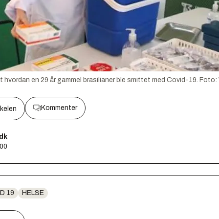
kt hvordan en 29 år gammel brasilianer ble smittet med Covid-19.
Foto:
Kommenter
kkelen
.dk
:00
D 19
HELSE