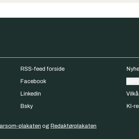
RSS-feed forside
Nyhe
Facebook
Samt
Linkedin
Vilkå
Bsky
KI-re
varsom-plakaten
og
Redaktørplakaten