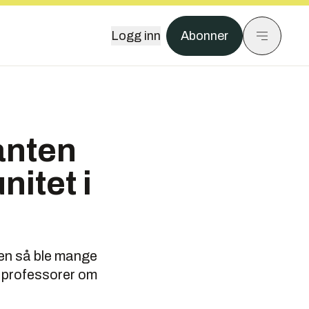
Logg inn
Abonner
anten
itet i
men så ble mange
 professorer om