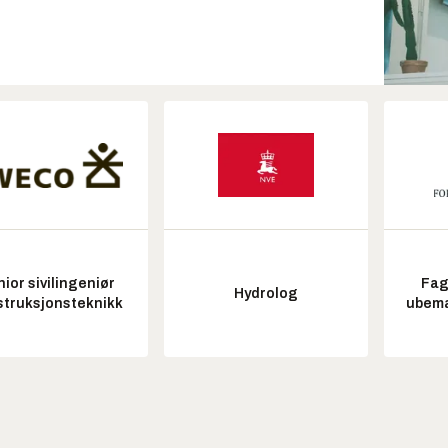
ior sivilingeniør
Fag
Hydrolog
struksjonsteknikk
ubem