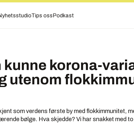
Nyhetsstudio
Tips oss
Podkast
 kunne korona-vari
g utenom flokkimmun
r kjent som verdens første by med flokkimmunitet, 
ærende bølge. Hva skjedde? Vi har snakket med to