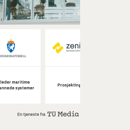
leder maritime
Prosjektingeniør
Seksjon
annede systemer
En tjeneste fra