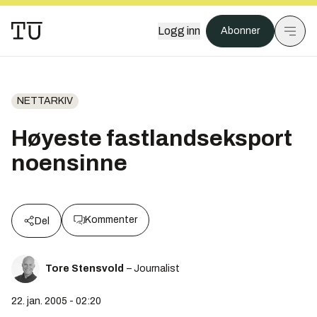
Logg inn
Abonner
NETTARKIV
Høyeste fastlandseksport
noensinne
Kommenter
Del
Tore Stensvold
– Journalist
22. jan. 2005 - 02:20