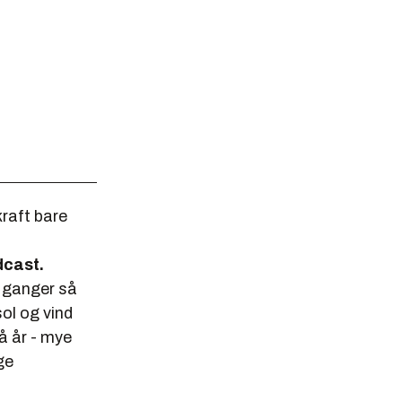
kraft bare
dcast.
e ganger så
sol og vind
få år - mye
ge