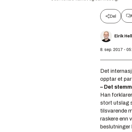
Del
Eirik He
8. sep. 2017 - 05
Det internasj
opptar et par
– Det stemme
Han forklarer
stort utslag 
tilsvarende me
raskere enn v
beslutninger b