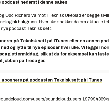
ns podcast nederst i denne saken.
g Odd Richard Valmot i Teknisk Ukeblad er begge sivil
knologisk bakgrunn. Hver uke snakker de om aktuelle te
s nye podcast
Teknisk sett.
nnerer på Teknisk sett på iTunes eller en annen po
 ned og lytte til nye episoder hver uke. Vi legger no
sdag ettermiddag, slik at du for eksempel kan last
til jobben på fredager.
u abonnere på podcasten
Teknisk sett
på iTunes
s.soundcloud.com/users/soundcloud:users:197994369/