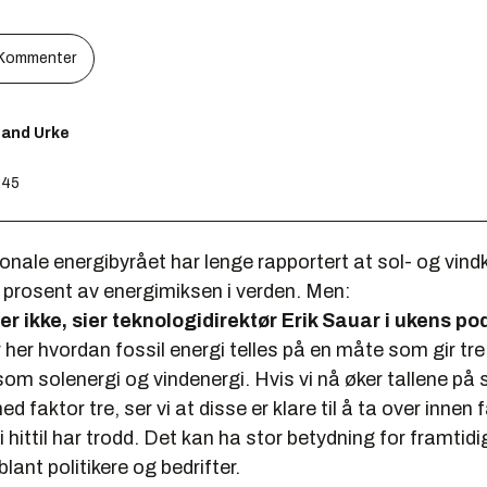
Kommenter
lland Urke
:45
onale energibyrået har lenge rapportert at sol- og vind
 prosent av energimiksen i verden. Men:
r ikke, sier teknologidirektør Erik Sauar i ukens po
 her hvordan fossil energi telles på en måte som gir tr
som solenergi og vindenergi. Hvis vi nå øker tallene på 
d faktor tre, ser vi at disse er klare til å ta over innen 
i hittil har trodd. Det kan ha stor betydning for framtidi
lant politikere og bedrifter.