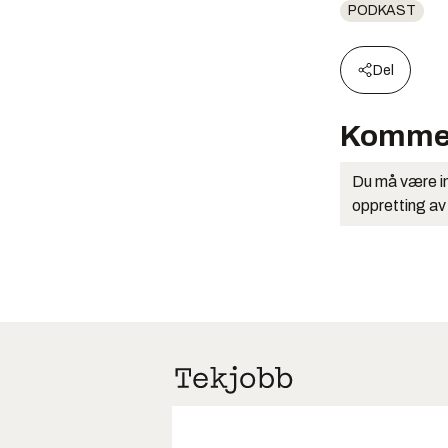
PODKAST
Del
Komme
Du må være in
oppretting av