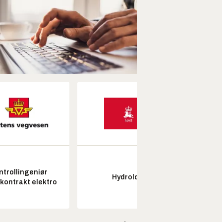
ntrollingeniør
Senio
Hydrolog
skontrakt elektro
konstr