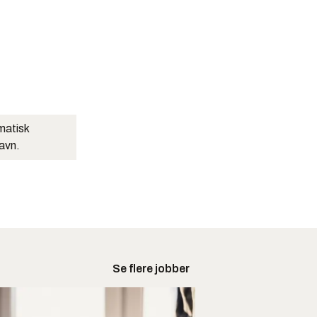
matisk
navn.
Se flere jobber