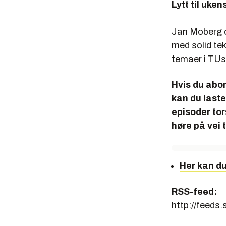
L
ytt til uke
Jan Moberg o
med solid te
temaer i TU
Hvis du abo
kan du laste
episoder tor
høre på vei 
Her kan d
RSS-feed:
http://feed