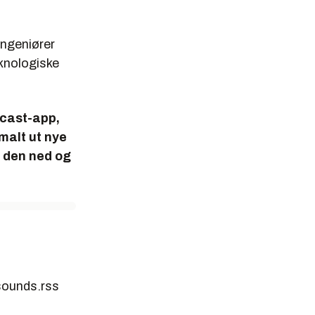
ingeniører
knologiske
dcast-app,
rmalt ut nye
e den ned og
sounds.rss