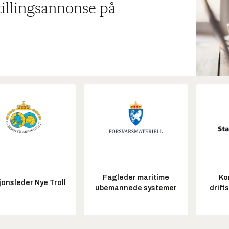
tillingsannonse på
Fagleder maritime
Ko
onsleder Nye Troll
ubemannede systemer
drift