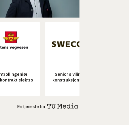
ntrollingeniør
Senior sivilingeniør
Pros
skontrakt elektro
konstruksjonsteknikk
En tjeneste fra