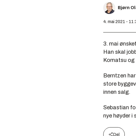
Bjørn O
4. mai 2021 - 11:
3. mai ønske
Han skal job
Komatsu og 
Berntzen har 
store byggeva
innen salg.
Sebastian for
nye høyder i
Del