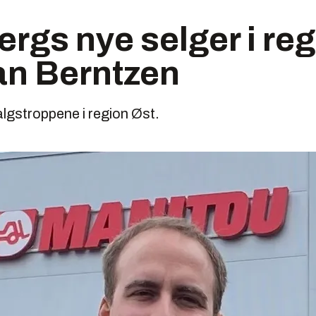
rgs nye selger i reg
an Berntzen
lgstroppene i region Øst.