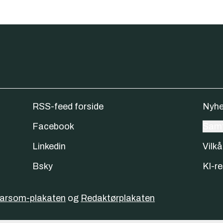
RSS-feed forside
Nyhe
Facebook
Samt
Linkedin
Vilkå
Bsky
KI-re
varsom-plakaten
og
Redaktørplakaten