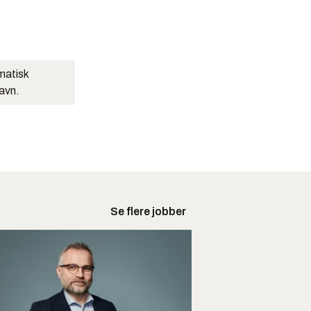
matisk
navn.
Se flere jobber