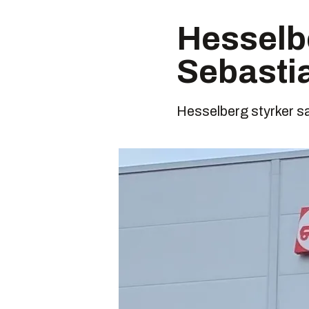
Hesselbe
Sebasti
Hesselberg styrker sa