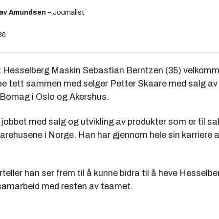
lav Amundsen
– Journalist
30
t Hesselberg Maskin Sebastian Berntzen (35) velkomm
be tett sammen med selger Petter Skaare med salg av
Bomag i Oslo og Akershus.
jobbet med salg og utvikling av produkter som er til salg
rehusene i Norge. Han har gjennom hele sin karriere al
teller han ser frem til å kunne bidra til å heve Hesselbe
 samarbeid med resten av teamet.