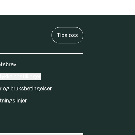
Tips oss
tsbrev
ykkeinnstillinger
r og bruksbetingelser
tningslinjer