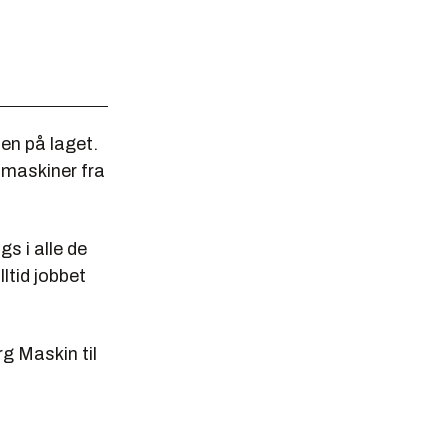
en på laget.
 maskiner fra
s i alle de
ltid jobbet
rg Maskin til