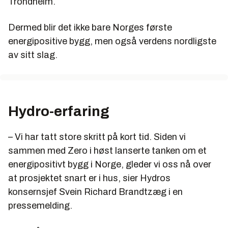
Trondheim.
Powerhouse skal
"utfordre eksisterende
byggekonvensjoner og utarbeide banebrytende
Dermed blir det ikke bare Norges første
konsepter for energipositive bygg på kommersielle
energipositive bygg, men også verdens nordligste
vilkår."
av sitt slag.
Hydro-erfaring
– Vi har tatt store skritt på kort tid. Siden vi
sammen med Zero i høst lanserte tanken om et
energipositivt bygg i Norge, gleder vi oss nå over
at prosjektet snart er i hus, sier Hydros
konsernsjef Svein Richard Brandtzæg i en
pressemelding.