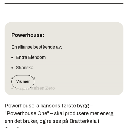
Powerhouse:
En allianse bestående av:
Entra Eiendom
Skanska
Snøhetta
Vis mer
Miljøstiftelsen Zero
Aluminiumselskapet Hydro
Powerhouse-alliansens første bygg –
Partene signerte i slutten av april i år en
"Powerhouse One" – skal produsere mer energi
samarbeidsavtale om å bygge energipositive bygg i
enn det bruker, og reises på Brattørkaia i
Norge.