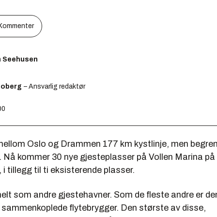
Kommenter
m Seehusen
Moberg
– Ansvarlig redaktør
00
llom Oslo og Drammen 177 km kystlinje, men begre
. Nå kommer 30 nye gjesteplasser på Vollen Marina på
 tillegg til ti eksisterende plasser.
 helt som andre gjestehavner. Som de fleste andre er d
 sammenkoplede flytebrygger. Den største av disse,