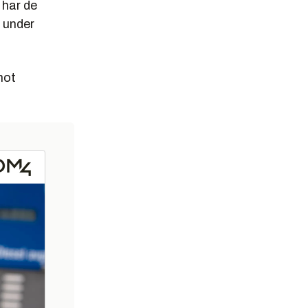
 har de
r under
mot