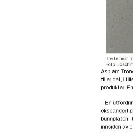
Tov Lerheim fr
Foto: Joachi
Asbjørn Trond
til er det, i 
produkter. E
– En utfordri
ekspandert po
bunnplaten i
innsiden av e