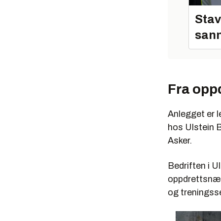
Stav
sann
Fra oppd
Anlegget er l
hos Ulstein B
Asker.
Bedriften i Ul
oppdrettsnær
og treningsse