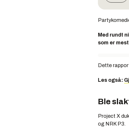
Partykomed
Med rundt ni
som er mest 
Dette rappor
Les også:
Gj
Ble slak
Project X duk
og NRK P3.