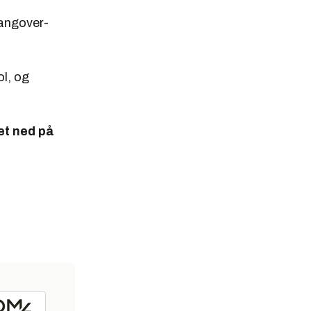
Hangover-
l, og
tet ned på