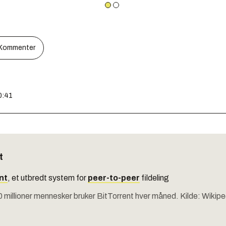
Kommenter
0:41
t
nt
, et utbredt system for
peer-to-peer
fildeling
 millioner mennesker bruker BitTorrent hver måned. Kilde: Wikipe