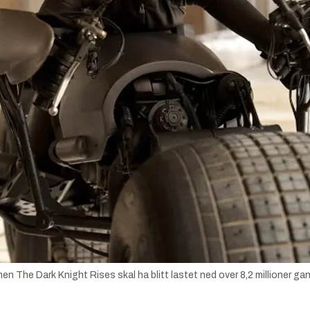
 Dark Knight Rises skal ha blitt lastet ned over 8,2 millioner gange