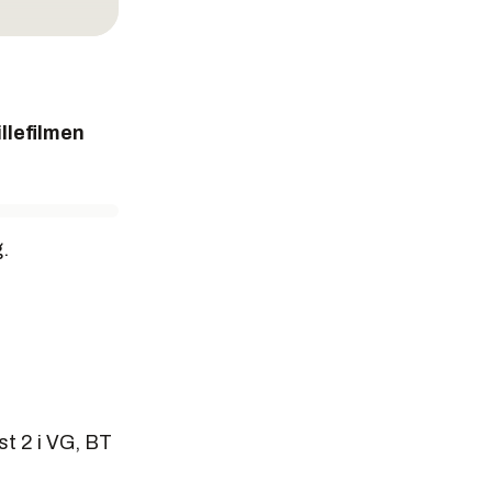
llefilmen
g.
st 2 i VG, BT