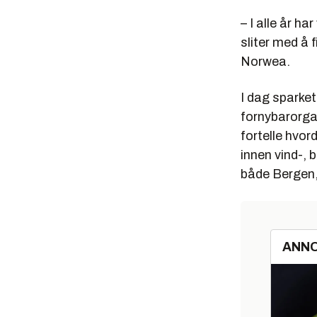
Trondheim
– I alle år h
Måløy 22. 
sliter med å 
Norwea.
Stavanger
Norwea ha
I dag sparke
neon vent
fornybarorga
teknologi
fortelle hvor
På hvert 
innen vind-, 
med og ik
både Bergen,
ANN