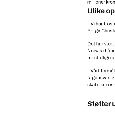
millioner kron
Ulike o
– Vi har tros
Borgir Chris
Det har vært 
Norwea håper 
tre statlige 
– Vårt formål
fagansvarlig
skal sikre os
Støtter 