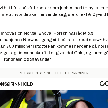
 14. juni
ar vi hatt folk på vårt kontor som jobber med fornybar en
juni
finne ut hvor de skal henvende seg, sier direktør Øyvind 
 23. juni
r også invitert potensielle investorer i ny teknologi, som kraftse
t Innovasjon Norge, Enova, Forskningsrådet og
urefond som kan si hva de leter etter når de vurderer innovative b
nisasjonen Norwea i gang sitt såkalte «road show» hv
er
dan 800 millioner i støtte kan komme i hendene på nors
møte får også en teknologibedrift presentere sitt konsept, hva de
bølge- og tidevannskraft. I dag var det Oslo, og turen går
ke lykkes med, hvordan de har fått offentlig støtte og hva de tren
 Trondheim og Stavanger.
ARTIKKELEN FORTSETTER ETTER ANNONSEN
ONSØRINNHOLD