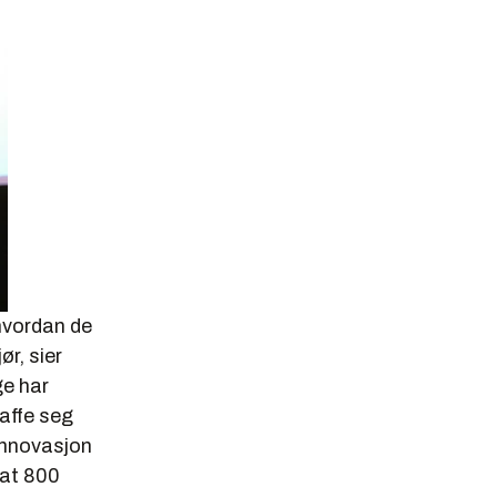
 hvordan de
ør, sier
e har
affe seg
 Innovasjon
 at 800