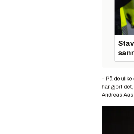
Stav
sann
– På de ulike
har gjort det
Andreas Aash