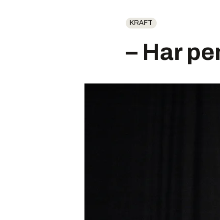
KRAFT
– Har pe