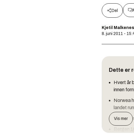
Del
Kjetil Malkene
8. juni 2011 - 15:
Dette er 
Hvert år b
innen for
Norwea ha
landet ru
Oslo 8. ju
Vis mer
Bergen 10