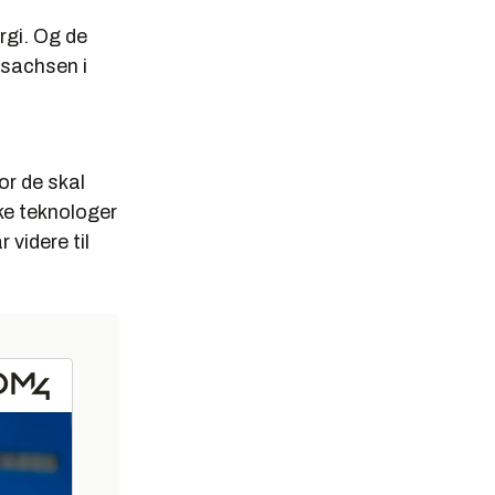
ergi. Og de
Isachsen i
lskaper, og
edrifter og
or de skal
ke teknologer
 har lykkes
 videre til
ger videre