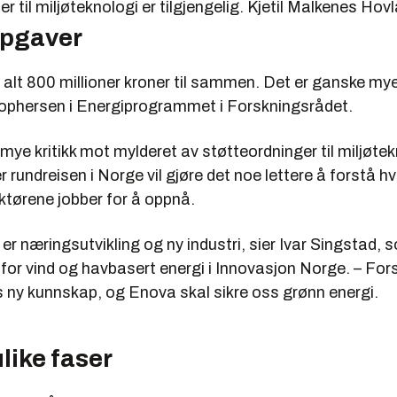
er til miljøteknologi er tilgjengelig.
Kjetil Malkenes Hov
ppgaver
s alt 800 millioner kroner til sammen. Det er ganske my
tophersen i Energiprogrammet i Forskningsrådet.
mye kritikk mot mylderet av støtteordninger til miljøtek
rundreisen i Norge vil gjøre det noe lettere å forstå hv
aktørene jobber for å oppnå.
 er næringsutvikling og ny industri, sier Ivar Singstad, 
 for vind og havbasert energi i Innovasjon Norge. – Fo
s ny kunnskap, og Enova skal sikre oss grønn energi.
ulike faser