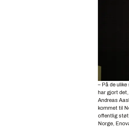
– På de ulike
har gjort det
Andreas Aa
kommet til No
offentlig stø
Norge, Enova