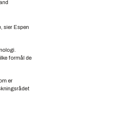
land
e, sier Espen
nologi.
ilke formål de
som er
rskningsrådet