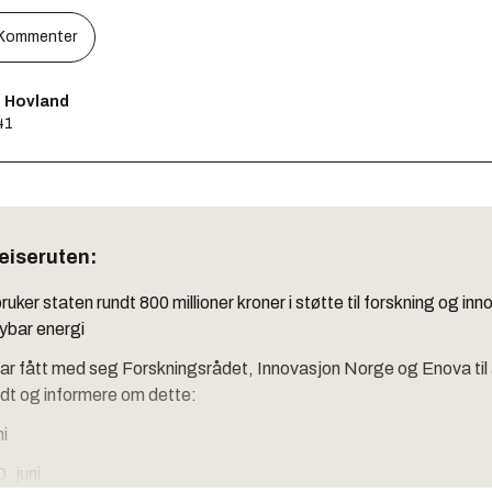
Kommenter
s Hovland
41
reiseruten:
ruker staten rundt 800 millioner kroner i støtte til forskning og in
nybar energi
r fått med seg Forskningsrådet, Innovasjon Norge og Enova til 
ndt og informere om dette:
ni
. juni