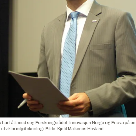
r fått med seg Forskningsrådet, Innovasjon Norge og Enova på en run
 utvikler miljøteknologi.
Bilde:
Kjetil Malkenes Hovland