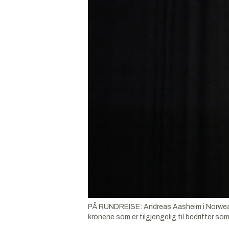
PÅ RUNDREISE: Andreas Aasheim i Norwea ha
kronene som er tilgjengelig til bedrifter som