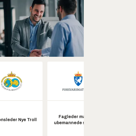
Fagleder maritime
nsleder Nye Troll
Pros
ubemannede systemer