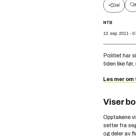
Del
NTB
12. sep. 2011 - 0
Politiet har 
tiden like fø
Les mer om 
Viser b
Opptakene vi
setter fra se
og deler av f