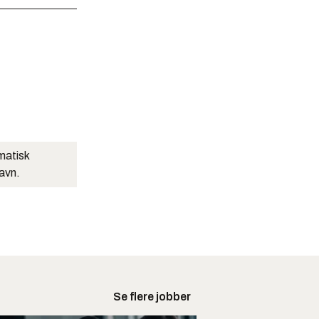
matisk
navn.
Se flere jobber