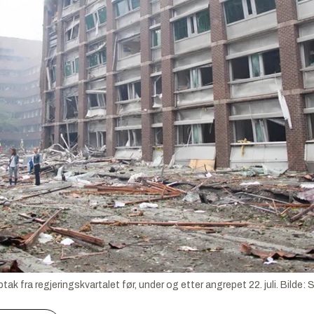
 fra regjeringskvartalet før, under og etter angrepet 22. juli.
Bilde:
S