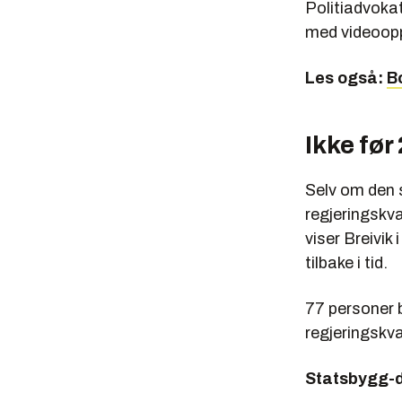
Politiadvokat
med videoopp
Les også:
B
Ikke før 
Selv om den s
regjeringskva
viser Breivik
tilbake i tid.
77 personer 
regjeringskva
Statsbygg-d