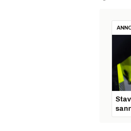
ANN
Stav
sann