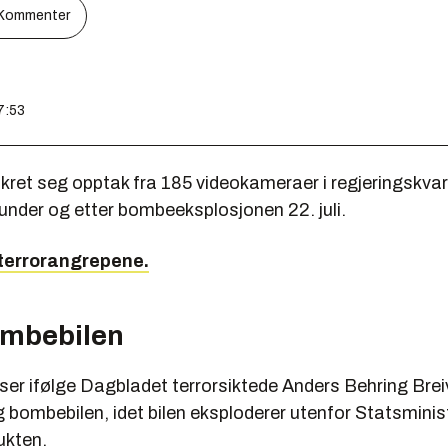
Kommenter
7:53
sikret seg opptak fra 185 videokameraer i regjeringskvar
r, under og etter bombeeksplosjonen 22. juli.
terrorangrepene.
ombebilen
ser ifølge Dagbladet terrorsiktede Anders Behring Brei
g bombebilen, idet bilen eksploderer utenfor Statsmini
lukten.