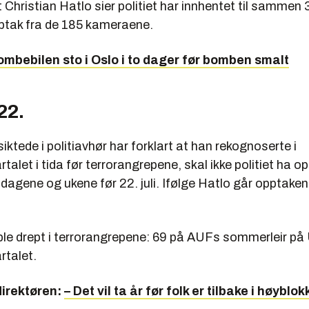
 Christian Hatlo sier politiet har innhentet til sammen
tak fra de 185 kameraene.
ombebilen sto i Oslo i to dager før bomben smalt
22.
iktede i politiavhør har forklart at han rekognoserte i
rtalet i tida før terrorangrepene, skal ikke politiet ha 
 i dagene og ukene før 22. juli. Ifølge Hatlo går opptak
ble drept i terrorangrepene: 69 på AUFs sommerleir på 
rtalet.
irektøren:
– Det vil ta år før folk er tilbake i høyblo