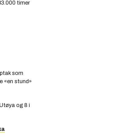
 33.000 timer
opptak som
ene «en stund»
Utøya og 8 i
kka