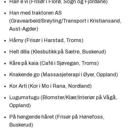
Hair e vi (Frisør i Florø, Sogn og Fjordane)
Han med traktoren AS
(Gravearbeid/
Brøyting
/Transport i Kristiansand,
Aust-Agder)
Hårny (Frisør i Harstad, Troms)
Helt dilla (Klesbutikk på Sætre, Buskerud)
Kåre på kaia (Café i Sjøvegan, Troms)
Knakende go (Massasjeterapi i Øyer, Oppland)
Kor Arti (Kor i Mo i Rana, Nordland)
Lugumstugu (Blomster/Klær/Interiør på Vågå,
Oppland)
På hengende håret (Frisør på Hønefoss,
Buskerud)