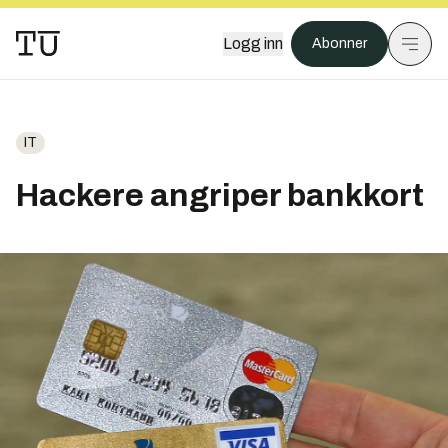
Logg inn
Abonner
IT
Hackere angriper bankkort