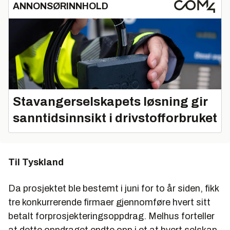
ANNONSØRINNHOLD
Stavangerselskapets løsning gir
sanntidsinnsikt i drivstofforbruket
Til Tyskland
Da prosjektet ble bestemt i juni for to år siden, fikk
tre konkurrerende firmaer gjennomføre hvert sitt
betalt forprosjekteringsoppdrag. Melhus forteller
at dette oppdraget endte opp i et at hvert selskap