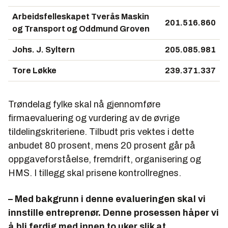
Arbeidsfelleskapet Tverås Maskin
201.516.860
og Transport og Oddmund Groven
Johs. J. Syltern
205.085.981
Tore Løkke
239.371.337
Trøndelag fylke skal nå gjennomføre
firmaevaluering og vurdering av de øvrige
tildelingskriteriene. Tilbudt pris vektes i dette
anbudet 80 prosent, mens 20 prosent går på
oppgaveforståelse, fremdrift, organisering og
HMS. I tillegg skal prisene kontrollregnes.
– Med bakgrunn i denne evalueringen skal vi
innstille entreprenør. Denne prosessen håper vi
å bli ferdig med innen to uker slik at