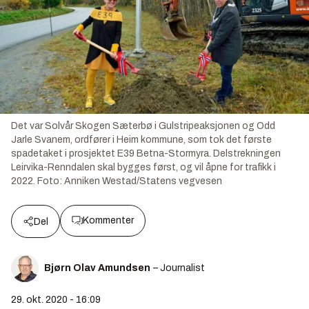
Det var Solvår Skogen Sæterbø i Gulstripeaksjonen og Odd
Jarle Svanem, ordfører i Heim kommune, som tok det første
spadetaket i prosjektet E39 Betna-Stormyra. Delstrekningen
Leirvika-Renndalen skal bygges først, og vil åpne for trafikk i
2022.
Foto:
Anniken Westad/Statens vegvesen
Kommenter
Del
Bjørn Olav Amundsen
– Journalist
29. okt. 2020 - 16:09