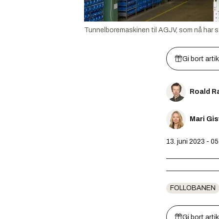
Tunnelboremaskinen til AGJV, som nå har s
Gi bort arti
Roald R
Mari Gi
13. juni 2023 - 0
FOLLOBANEN
Gi bort arti