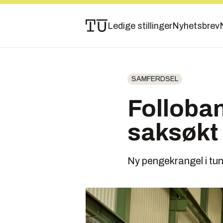
Ledige stillinger
Nyhetsbrev
SAMFERDSEL
Folloba
saksøkt 
Ny pengekrangel i tun