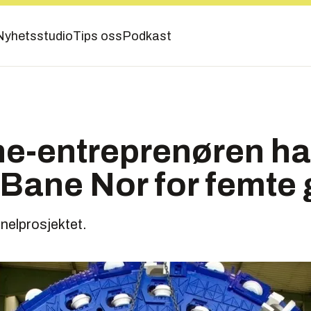
Nyhetsstudio
Tips oss
Podkast
ne-entreprenøren ha
Bane Nor for femte
nelprosjektet.