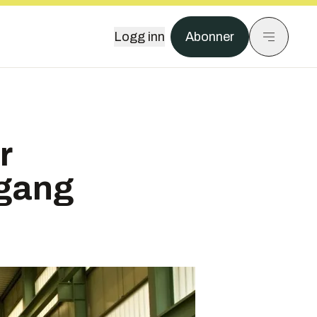
Logg inn
Abonner
r
 gang