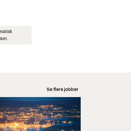
matisk
navn.
Se flere jobber