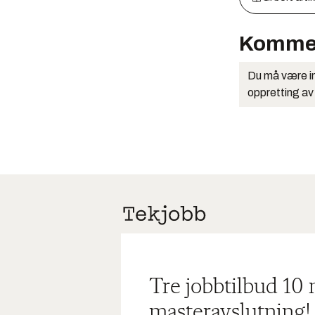
Komme
Du må være in
oppretting av
Tre jobbtilbud 10
masteravslutning!