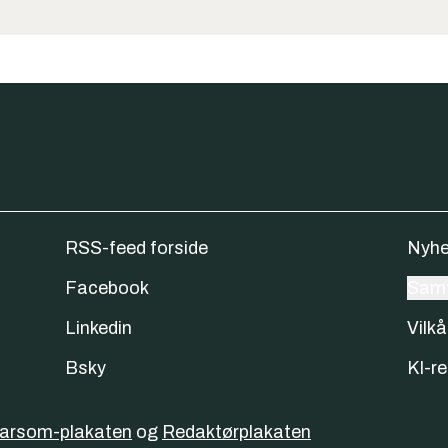
RSS-feed forside
Nyhe
Facebook
Samt
Linkedin
Vilkå
Bsky
KI-re
varsom-plakaten
og
Redaktørplakaten