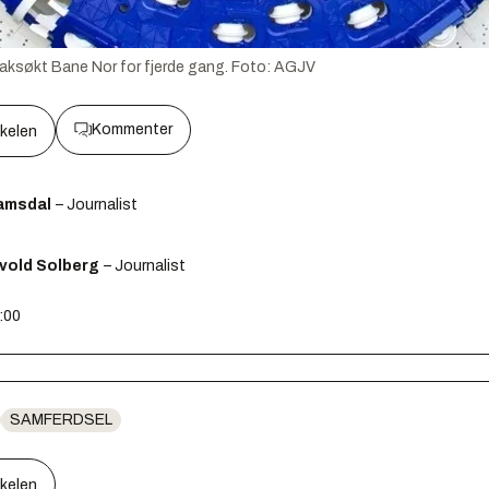
aksøkt Bane Nor for fjerde gang.
Foto:
AGJV
Kommenter
kkelen
amsdal
– Journalist
svold Solberg
– Journalist
5:00
SAMFERDSEL
kkelen