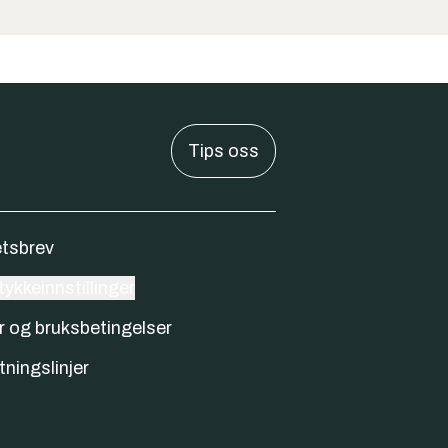
Tips oss
tsbrev
ykkeinnstillinger
r og bruksbetingelser
tningslinjer