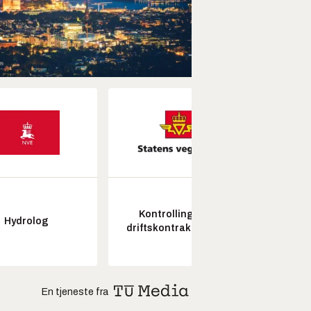
Kontrollingeniør
Senio
Hydrolog
driftskontrakt elektro
konstr
En tjeneste fra