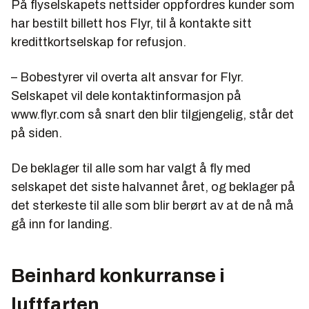
På flyselskapets nettsider oppfordres kunder som
har bestilt billett hos Flyr, til å kontakte sitt
Selskapet opplyste tirsdag 31. januar 2023 at de
begjærer selskapet konkurs 1. februar.
kredittkortselskap for refusjon.
– Bobestyrer vil overta alt ansvar for Flyr.
Selskapet vil dele kontaktinformasjon på
www.flyr.com så snart den blir tilgjengelig, står det
på siden.
De beklager til alle som har valgt å fly med
selskapet det siste halvannet året, og beklager på
det sterkeste til alle som blir berørt av at de nå må
gå inn for landing.
Beinhard konkurranse i
luftfarten