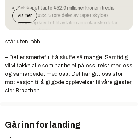
Selskapet tapte 452,9 millioner kroner i tredje
kvartal i 2022. Store deler av tapet skyldes
Vis mer
valutatap knyttet til avtaler i amerikanske dollar,
ifølge selskapet.
står uten jobb.
16. november ble det vedtatt en emisjon, der 250
millioner kroner ble hentet inn i første fase av en
plan om å hente inn til sammen 700 millioner kroner i
– Det er smertefullt å skuffe så mange. Samtidig
friske penger.
vil vi takke alle som har heiet på oss, reist med oss
og samarbeidet med oss. Det har gitt oss stor
Siden aksjekursen sank under 1 øre som forutsatt i
motivasjon til å gi gode opplevelser til våre gjester,
redningsplanen, ble det før jul jobbet med en
alternativ finansieringsplan. 30. januar 2023 ble
sier Braathen.
det klart at Flyr ikke kom i mål med den nye
finansieringsplanen.
Flyr tok flere grep for å komme seg gjennom
Går inn for landing
vintersesongen, blant annet et nedskalert
innenlandstilbud, samt permittering av rundt 50
prosent av arbeidsstyrken.