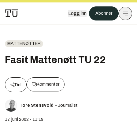
Logg inn
Abonner
MATTENØTTER
Fasit Mattenøtt TU 22
Kommenter
Del
Tore Stensvold
– Journalist
17. juni 2002 - 11:19