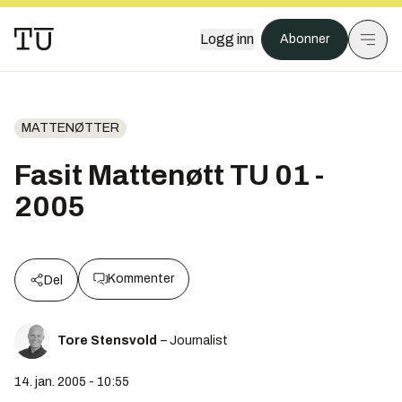
Logg inn
Abonner
MATTENØTTER
Fasit Mattenøtt TU 01 -
2005
Kommenter
Del
Tore Stensvold
– Journalist
14. jan. 2005 - 10:55