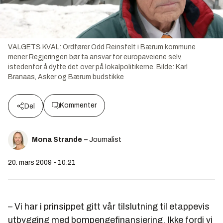
VALGETS KVAL: Ordfører Odd Reinsfelt i Bærum kommune
mener Regjeringen bør ta ansvar for europaveiene selv,
istedenfor å dytte det over på lokalpolitikerne.
Bilde:
Karl
Branaas, Asker og Bærum budstikke
Kommenter
Del
Mona Strande
– Journalist
20. mars 2009 - 10:21
– Vi har i prinsippet gitt vår tilslutning til etappevis
utbygging med bompengefinansiering. Ikke fordi vi