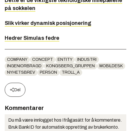
Dette er de viktigste teknologiske milepælene
på sokkelen
Slik virker dynamisk posisjonering
Hedrer Simulas fedre
COMPANY
CONCEPT
ENTITY
INDUSTRI
INGENIORBRAGD
KONGSBERG_GRUPPEN
MOBILDESK
NYHETSBREV
PERSON
TROLL_A
Del
Kommentarer
Du må være innlogget hos Ifrågasätt for å kommentere.
Bruk BankID for automatisk oppretting av brukerkonto.