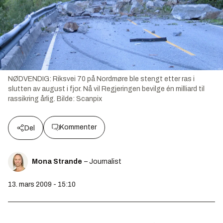
NØDVENDIG: Riksvei 70 på Nordmøre ble stengt etter ras i
slutten av august i fjor. Nå vil Regjeringen bevilge én milliard til
rassikring årlig.
Bilde:
Scanpix
Kommenter
Del
Mona Strande
– Journalist
13. mars 2009 - 15:10