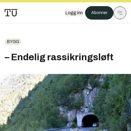
Logg inn
Abonner
BYGG
– Endelig rassikringsløft