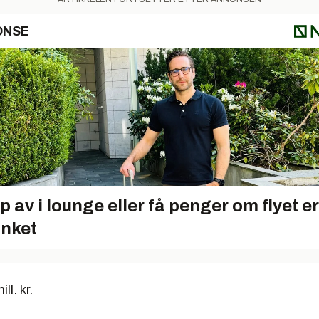
ONSE
p av i lounge eller få penger om flyet er
inket
l. kr.