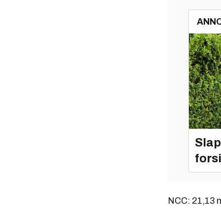
ANN
Slap
fors
NCC: 21,13 mil