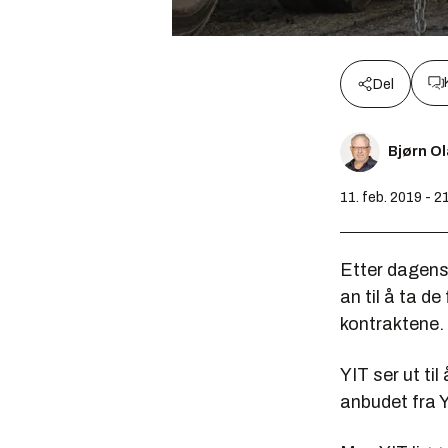
Del
Bjørn O
11. feb. 2019 - 2
Etter dagens
an til å ta d
kontraktene.
YIT ser ut til
anbudet fra Y