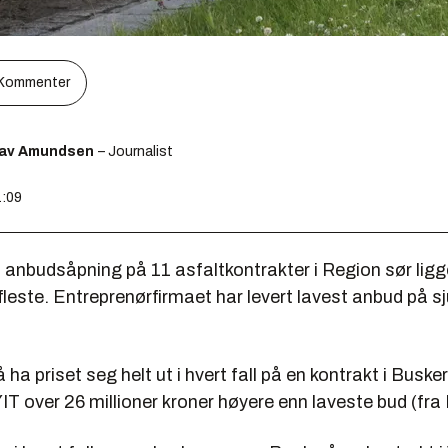
Kommenter
lav Amundsen
– Journalist
1:09
 anbudsåpning på 11 asfaltkontrakter i Region sør lig
e fleste. Entreprenørfirmaet har levert lavest anbud på sj
 å ha priset seg helt ut i hvert fall på en kontrakt i Busker
IT over 26 millioner kroner høyere enn laveste bud (fra