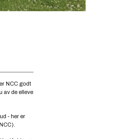
ger NCC godt
u av de elleve
ud - her er
 NCC).