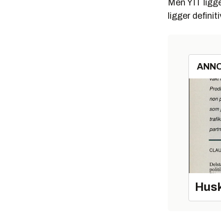
Men YIT ligge
ligger definit
ANN
Husk