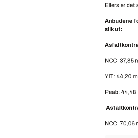
Ellers er det
Anbudene for
slik ut:
Asfaltkontr
NCC: 37,85 mil
YIT: 44,20 mil
Peab: 44,48 mi
Asfaltkont
NCC: 70,06 mi