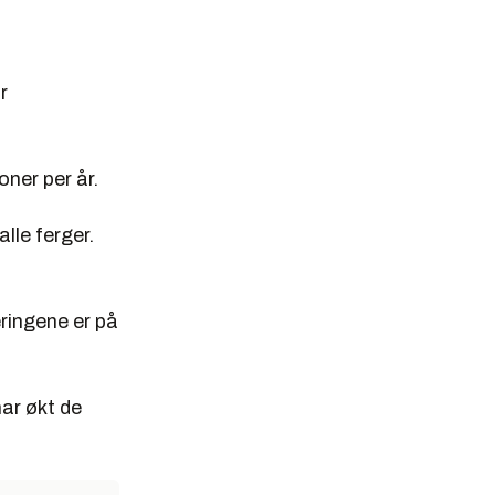
r
oner per år.
lle ferger.
eringene er på
har økt de