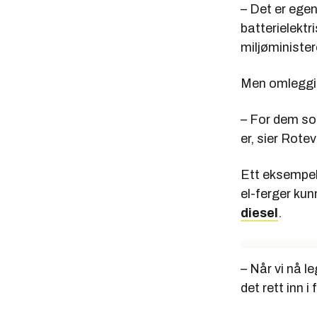
– Det er egen
batterielektri
miljøminister
Men omleggin
– For dem som
er, sier Rote
Ett eksempel 
el-ferger kun
diesel
.
– Når vi nå le
det rett inn i