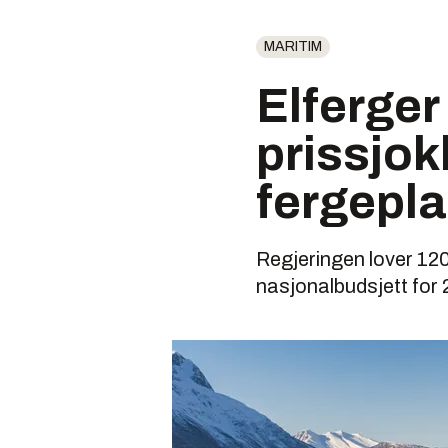
MARITIM
Elferger
prissjok
fergepl
Regjeringen lover 120 m
nasjonalbudsjett for 