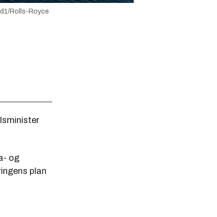
rd1/Rolls-Royce
elsminister
a- og
ringens plan