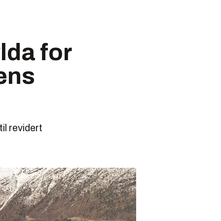
lda for
gens
il revidert