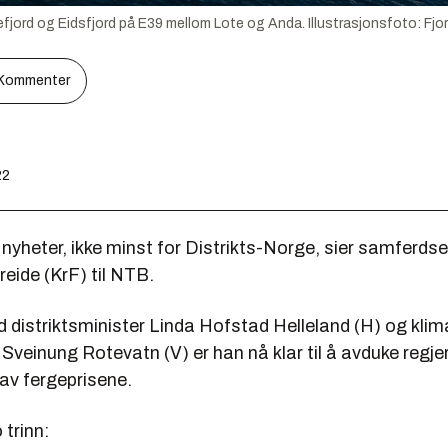
pefjord og Eidsfjord på E39 mellom Lote og Anda.
Illustrasjonsfoto:
Fjo
Kommenter
22
 nyheter, ikke minst for Distrikts-Norge, sier samferds
reide (KrF) til NTB.
istriktsminister Linda Hofstad Helleland (H) og klim
 Sveinung Rotevatn (V) er han nå klar til å avduke regje
 av fergeprisene.
 trinn: