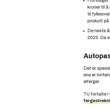
I forslaget
kroner til å
til fylkesve
priskutt på
De neste år
2025. Da er
Autopas
Det er spesie
ene er innfør
elferger.
TU fortalte i 
fergestrekn