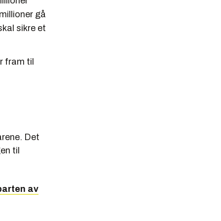
illioner
 millioner gå
skal sikre et
 fram til
årene. Det
n til
vparten av