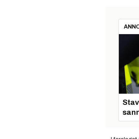
ANN
Stav
sann