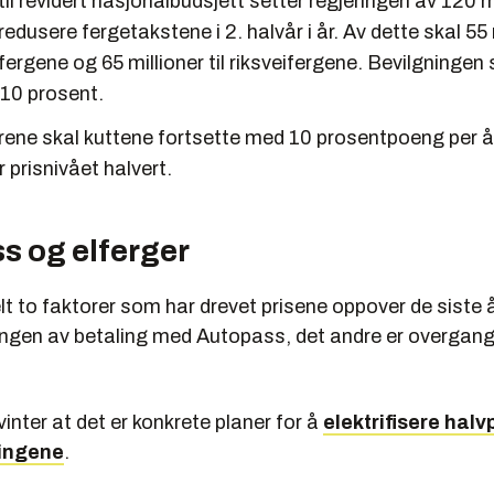
 til revidert nasjonalbudsjett setter regjeringen av 120 m
 redusere fergetakstene i 2. halvår i år. Av dette skal 55
ifergene og 65 millioner til riksveifergene. Bevilgningen 
 10 prosent.
ene skal kuttene fortsette med 10 prosentpoeng per år
 prisnivået halvert.
s og elferger
lt to faktorer som har drevet prisene oppover de siste 
ingen av betaling med Autopass, det andre er overgange
vinter at det er konkrete planer for å
elektrifisere hal
ingene
.