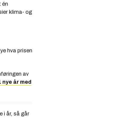
t én
 sier klima- og
mye hva prisen
nnføringen av
1 nye år med
 i år, så går