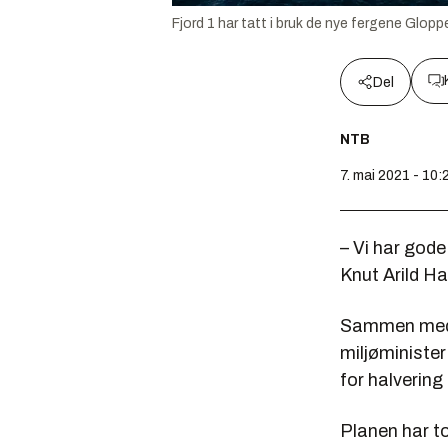
Fjord 1 har tatt i bruk de nye fergene Glop
Del
NTB
7. mai 2021 - 10:
– Vi har gode
Knut Arild Ha
Sammen med d
miljøminister
for halvering
Planen har to