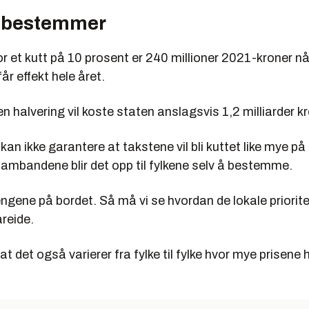
 bestemmer
 et kutt på 10 prosent er 240 millioner 2021-kroner nå
år effekt hele året.
en halvering vil koste staten anslagsvis 1,2 milliarder kr
an ikke garantere at takstene vil bli kuttet like mye på a
sambandene blir det opp til fylkene selv å bestemme.
engene på bordet. Så må vi se hvordan de lokale priorit
areide.
t det også varierer fra fylke til fylke hvor mye prisene 