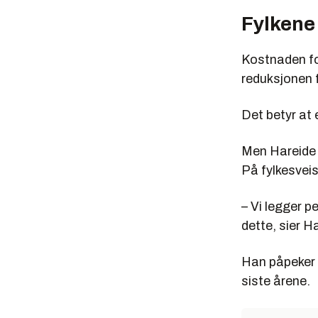
Fylkene
Kostnaden for
reduksjonen f
Det betyr at 
Men Hareide k
På fylkesvei
– Vi legger p
dette, sier H
Han påpeker a
siste årene.