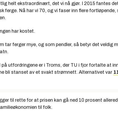
tlig helt ekstraordinært, det vi nå gjør. I 2015 fantes de
sk ferge. Nå har vi 70, og vi faser inn flere fortløpende,
en.
gen har kostet.
 tar ferger mye, og som pendler, så betyr det veldig 
vatn.
på utfordringene er i Troms, der TU i fjor fortalte at i
ne bli stanset av et svakt strømnett. Alternativet var
1
gger til rette for at prisen kan gå ned 10 prosent allerede
 familieøkonomien til folk.