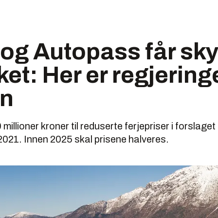
 og Autopass får sky
ket: Her er regjerin
an
illioner kroner til reduserte ferjepriser i forslaget t
2021. Innen 2025 skal prisene halveres.