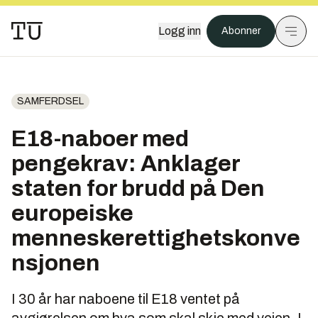
Logg inn
Abonner
SAMFERDSEL
E18-naboer med
pengekrav: Anklager
staten for brudd på Den
europeiske
menneskerettighetskonve
nsjonen
I 30 år har naboene til E18 ventet på