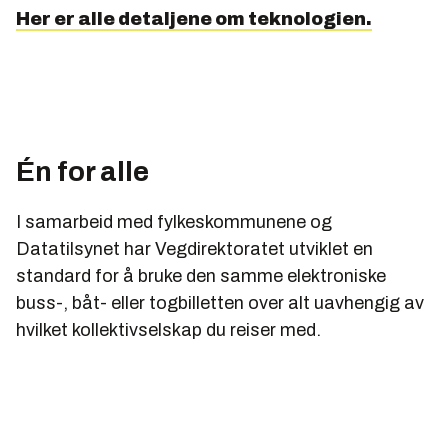
Her er alle detaljene om teknologien.
en mobiltelefon kommuniserer med en annen
gjenstad (som en billettautomat) på noen få
centimeters avstand.
NFC opererer på frekvensen 13.56 MHz med en
kapasitet på mellom 106 kbit/s og 424 kbit/s.
Én for alle
I samarbeid med fylkeskommunene og
Datatilsynet har Vegdirektoratet utviklet en
standard for å bruke den samme elektroniske
buss-, båt- eller togbilletten over alt uavhengig av
hvilket kollektivselskap du reiser med.