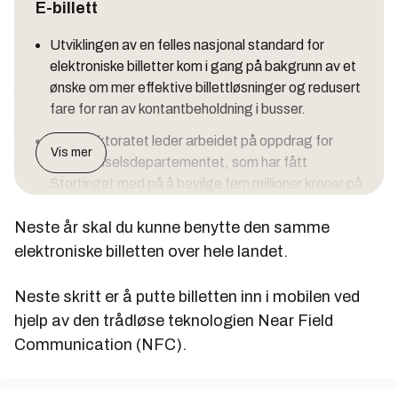
E-billett
Utviklingen av en felles nasjonal standard for
elektroniske billetter kom i gang på bakgrunn av et
ønske om mer effektive billettløsninger og redusert
fare for ran av kontantbeholdning i busser.
Vegdirektoratet leder arbeidet på oppdrag for
Vis mer
Samferdselsdepartementet, som har fått
Stortinget med på å bevilge fem millioner kroner på
neste års statsbudsjett.
Neste år skal du kunne benytte den samme
Elektronisk kort og billett skal være på plass neste
elektroniske billetten over hele landet.
år.
Reisekort/billett i mobilen kommer på plass fra
Neste skritt er å putte billetten inn i mobilen ved
2013
hjelp av den trådløse teknologien Near Field
Communication (NFC).
NFC - Near Field Communication
, den sentrale
teknologien i mobilbasert e-billett.
Radiobasert kommunikasjon der (i dette tilfellet)