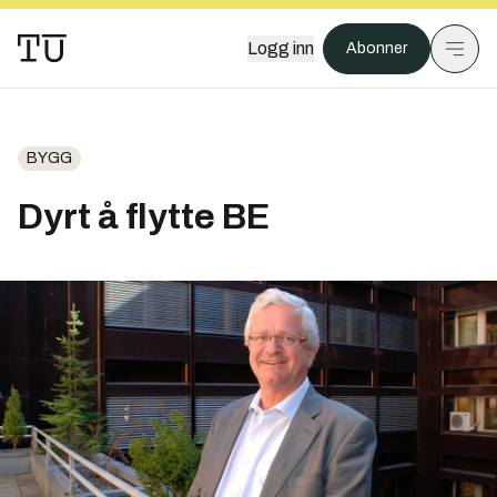
Logg inn
Abonner
BYGG
Dyrt å flytte BE