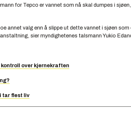
lsmann for Tepco er vannet som nå skal dumpes i sjøen,
 noe annet valg enn å slippe ut dette vannet i sjøen som
ranstaltning, sier myndighetenes talsmann Yukio Edan
a kontroll over kjernekraften
ing?
 tar flest liv