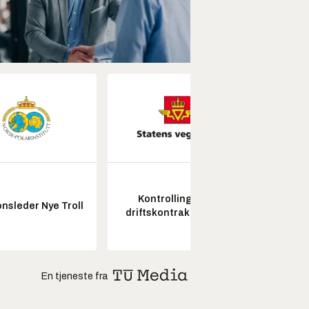
Kontrollingeniør
Fagl
nsleder Nye Troll
driftskontrakt elektro
ubema
En tjeneste fra