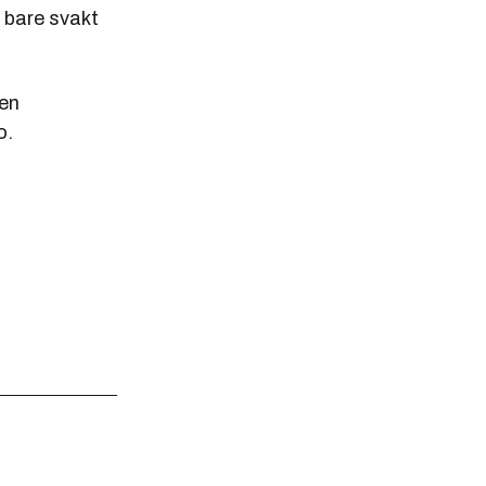
 bare svakt
 en
o.