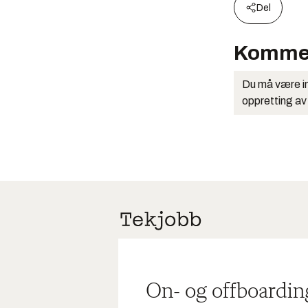
Del
Komme
Du må være in
oppretting av
On- og offboardin