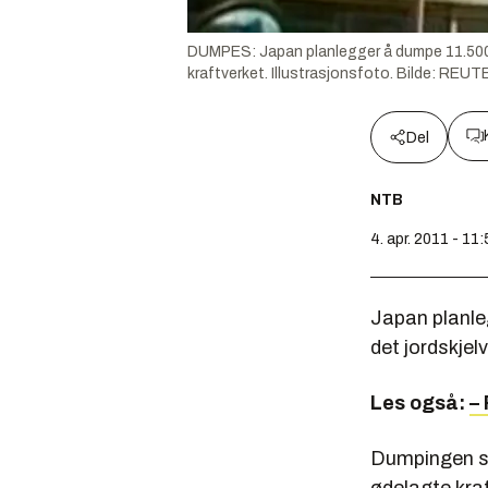
DUMPES: Japan planlegger å dumpe 11.500 t
kraftverket. Illustrasjonsfoto.
Bilde:
REUTE
Del
NTB
4. apr. 2011 - 11
Japan planleg
det jordskje
Les også:
–
Dumpingen skj