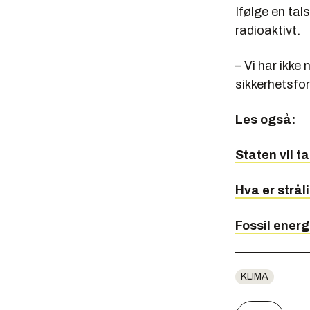
Ifølge en ta
radioaktivt.
– Vi har ikke
sikkerhetsfo
Les også:
Staten vil t
Hva er strål
Fossil energi
KLIMA