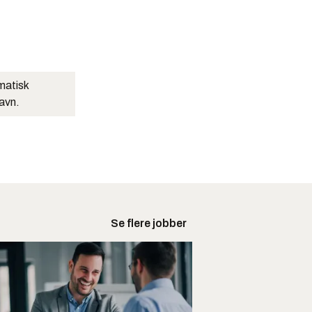
matisk
navn.
Se flere jobber