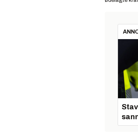
ødelagte kraf
ANN
Stav
sann