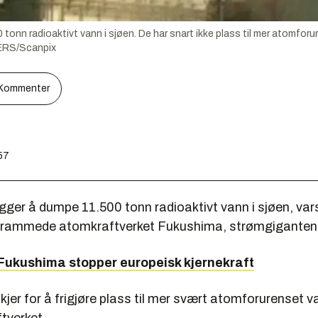
onn radioaktivt vann i sjøen. De har snart ikke plass til mer atomfor
RS/Scanpix
Kommenter
:57
ger å dumpe 11.500 tonn radioaktivt vann i sjøen, vars
lvrammede atomkraftverket Fukushima, strømgiganten
 Fukushima stopper europeisk kjernekraft
er for å frigjøre plass til mer svært atomforurenset v