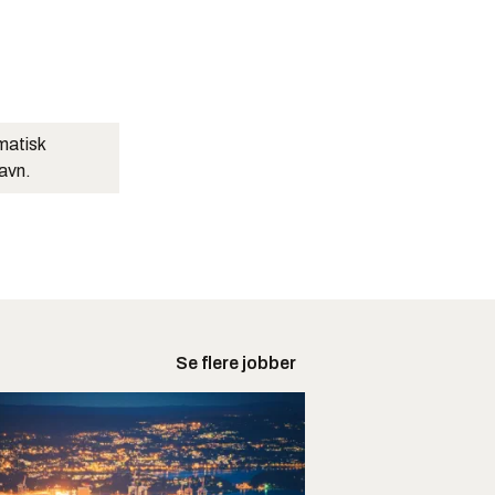
matisk
navn.
Se flere jobber