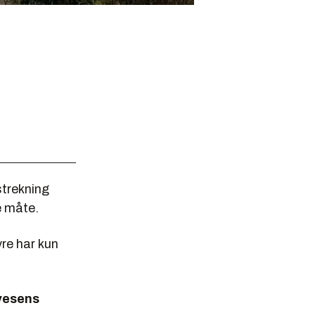
strekning
e måte.
yre har kun
gvesens