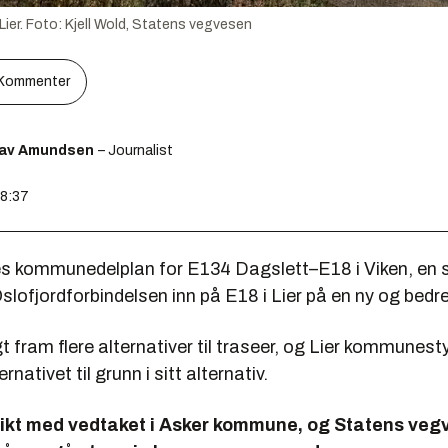
ier.
Foto:
Kjell Wold, Statens vegvesen
Kommenter
lav Amundsen
– Journalist
08:37
es kommunedelplan for E134 Dagslett–E18 i Viken, en 
lofjordforbindelsen inn på E18 i Lier på en ny og bedr
gt fram flere alternativer til traseer, og Lier kommunest
ernativet til grunn i sitt alternativ.
flikt med vedtaket i Asker kommune, og Statens ve