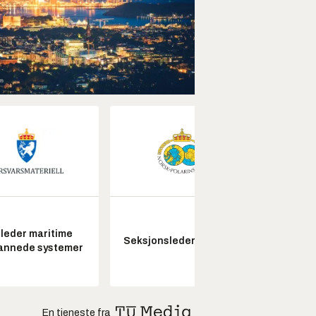
leder maritime
Senio
Seksjonsleder Nye Troll
annede systemer
konstr
En tjeneste fra