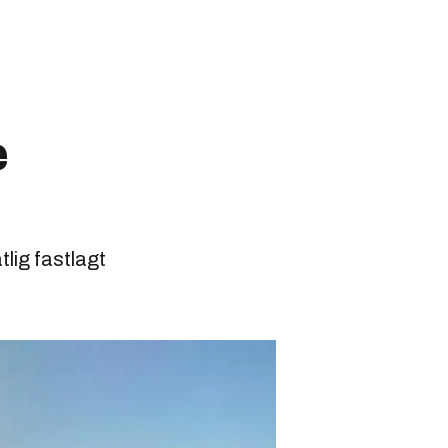
e
lig fastlagt