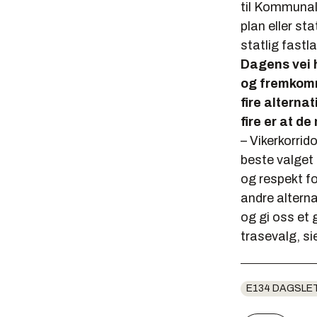
til Kommunal
plan eller st
statlig fast
Dagens vei h
og fremkomm
fire alternat
fire er at d
– Vikerkorrid
beste valget 
og respekt fo
andre alternat
og gi oss et g
trasevalg, s
E134 DAGSLE