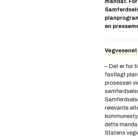
mandat. For
Samferdsels
planprogram
en presseme
Vegvesenet h
– Det er for t
fastlagt plan
prosessen vid
samferdselsm
Samferdselsd
relevante alte
kommunestyre 
dette mandat
Statens vegv