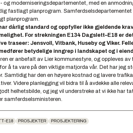
- og moderniseringsdepartementet, med en anmodning
atlig fastlagt planprogram. Samferdselsdepartementet t
lagt planprogram.
ar dårlig standard og oppfyller ikke gjeldende krav 
elighet. For strekningen E134 Dagslett–E18 er det
ive traseer: Jensvoll, Vitbank, Huseby og Viker. Felle
e medfører betydelige inngrep i landskapet og i eie
oren er anbefalt av Lier kommunestyre, og oppleves av 
for å ta vare på den viktige matjorda vår. Det har jeg s
r. Samtidig har den en høyere kostnad og lavere trafik
iver. Videre planlegging vil bidra til å avdekke alle rele
odt helhetsbilde, og jeg vil understreke at vi ikke har tatt 
ier samferdselsministeren.
TT-E18
PROSJEKTER
PROSJEKTERING