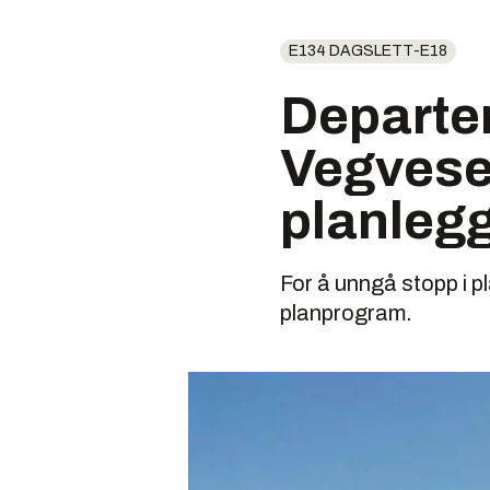
E134 DAGSLETT-E18
Departe
Vegvese
planlegg
For å unngå stopp i p
planprogram.