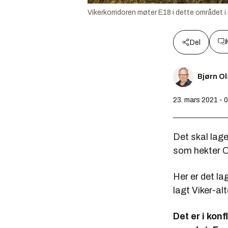
Vikerkorridoren møter E18 i dette området i L
Del
Bjørn O
23. mars 2021 - 
Det skal lag
som hekter Os
Her er det la
lagt Viker-alt
Det er i kon