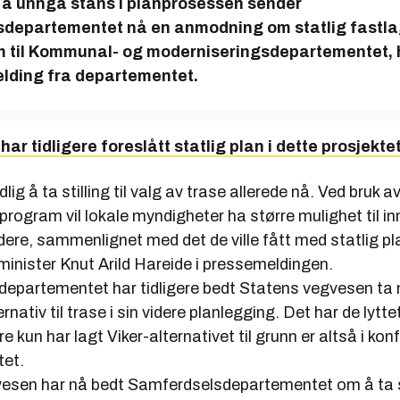
 å unngå stans i planprosessen sender
departementet nå en anmodning om statlig fastla
 til Kommunal- og moderniseringsdepartementet, h
lding fra departementet.
ar tidligere foreslått statlig plan i dette prosjektet
idlig å ta stilling til valg av trase allerede nå. Ved bruk a
program vil lokale myndigheter ha større mulighet til inn
ere, sammenlignet med det de ville fått med statlig pla
inister Knut Arild Hareide i pressemeldingen.
epartementet har tidligere bedt Statens vegvesen ta 
rnativ til trase i sin videre planlegging. Det har de lyttet 
kun har lagt Viker-alternativet til grunn er altså i konf
et.
esen har nå bedt Samferdselsdepartementet om å ta 