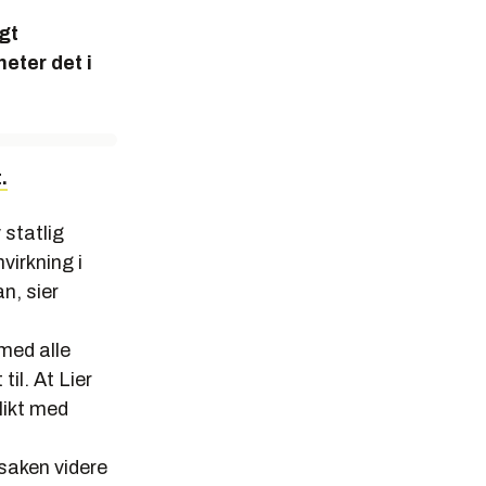
gt
eter det i
.
v statlig
virkning i
n, sier
med alle
til. At Lier
likt med
saken videre