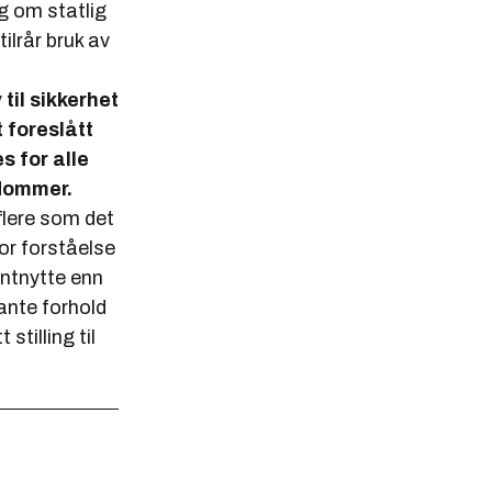
 om statlig
ilrår bruk av
til sikkerhet
 foreslått
s for alle
ndommer.
flere som det
tor forståelse
antnytte enn
vante forhold
stilling til