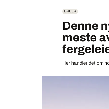
BRUER
Denne ny
meste av
fergelei
Her handler det om h