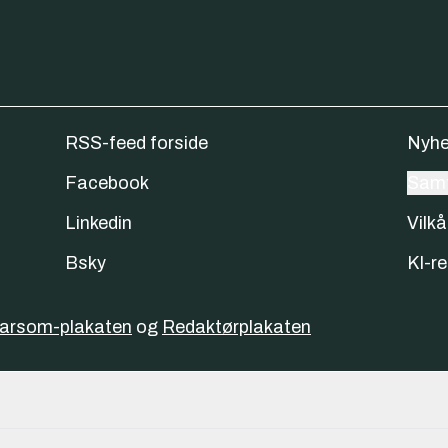
RSS-feed forside
Nyhe
Facebook
Samt
Linkedin
Vilkå
Bsky
KI-re
varsom-plakaten
og
Redaktørplakaten