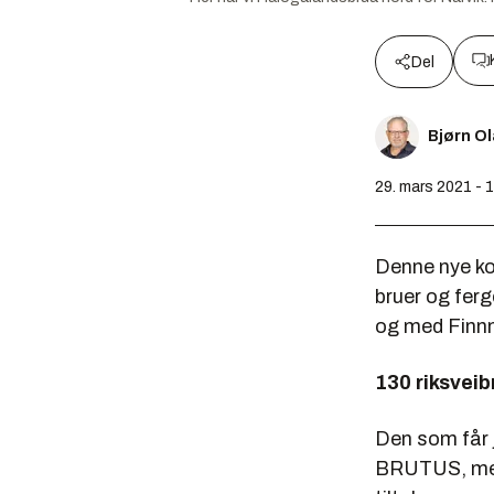
Del
Bjørn O
29. mars 2021 - 
Denne nye ko
bruer og ferg
og med Finn
130 riksveib
Den som får 
BRUTUS, med 