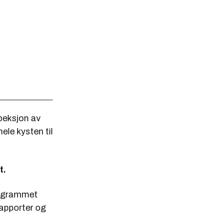
peksjon av
ele kysten til
t.
programmet
apporter og