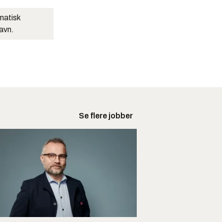
matisk
navn.
Se flere jobber