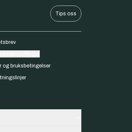
Tips oss
tsbrev
ykkeinnstillinger
r og bruksbetingelser
tningslinjer