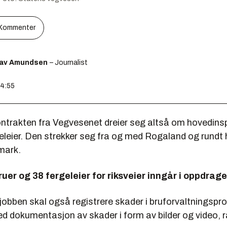
Kommenter
lav Amundsen
– Journalist
14:55
ntrakten fra Vegvesenet dreier seg altså om hovedins
eleier. Den strekker seg fra og med Rogaland og rundt h
mark.
ruer og 38 fergeleier for riksveier inngår i oppdrage
jobben skal også
registrere skader i bruforvaltnings
dokumentasjon av skader i form av bilder og video, r