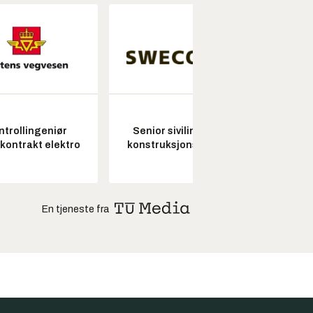
ntrollingeniør
Senior sivilingeniør
Pros
skontrakt elektro
konstruksjonsteknikk
En tjeneste fra