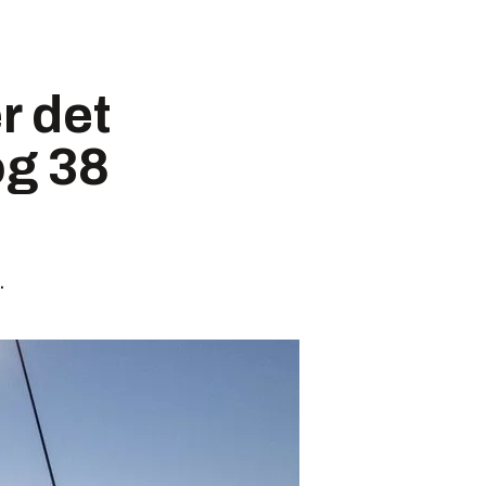
r det
og 38
.