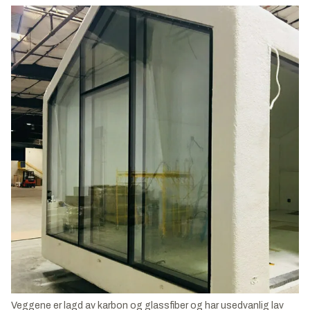
Veggene er lagd av karbon og glassfiber og har usedvanlig lav