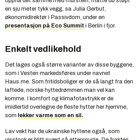
oppnå det samme med murstein, måtte du støpt
en sju meter tykk vegg, sa Julia Gerbut,
økonomidirektør i Passivdom, under en
presentasjon på Eco Summit
i Berlin i fjor.
Enkelt vedlikehold
Det lages også større varianter av disse byggene,
som i Vesten markedsføres under navnet
Haus.me. Som fritidsboliger er de så langt fra den
laftede, norske hyttedrømmen man vel kan
komme. I komfort og klimafotavtrykk er de
imidlertid overlegne de fleste hytter her hjemme,
som
lekker varme som en sil.
Lav vekt har de ukrainske hyttene også, som
visstnok er blitt svært så etterspurte. De fraktes