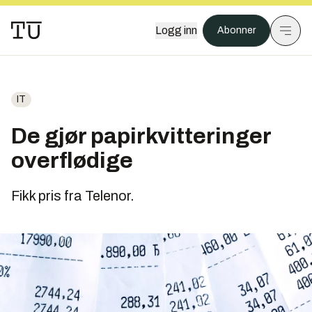
Logg inn
Abonner
IT
De gjør papirkvitteringer
overflødige
Fikk pris fra Telenor.