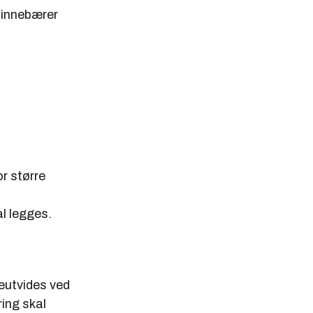
t innebærer
r større
al legges.
eutvides ved
ring skal