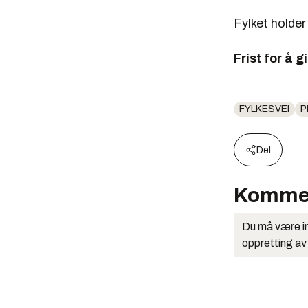
Fylket holder
Frist for å g
FYLKESVEI
P
Del
Komme
Du må være in
oppretting av