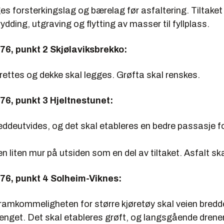
es forsterkingslag og bærelag før asfaltering. Tiltake
dding, utgraving og flytting av masser til fyllplass.
76, punkt 2 Skjølaviksbrekko:
rettes og dekke skal legges. Grøfta skal renskes.
76, punkt 3 Hjeltnestunet:
eddeutvides, og det skal etableres en bedre passasje fo
n liten mur på utsiden som en del av tiltaket. Asfalt sk
76, punkt 4 Solheim-Viknes:
framkommeligheten for større kjøretøy skal veien bredd
rrenget. Det skal etableres grøft, og langsgående drene