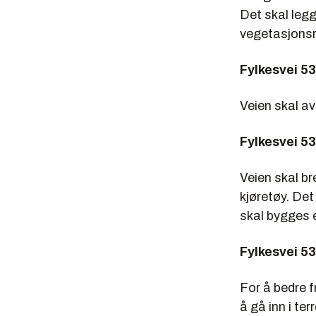
Det skal legg
vegetasjonsry
Fylkesvei 53
Veien skal av
Fylkesvei 53
Veien skal br
kjøretøy. Det
skal bygges e
Fylkesvei 53
For å bedre 
å gå inn i te