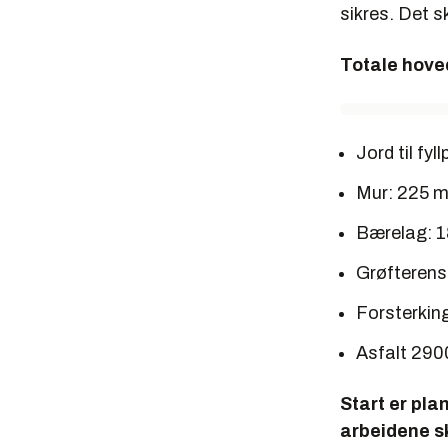
sikres. Det s
Totale hove
Jord til fy
Mur: 225 
Bærelag: 
Grøfterens
Forsterkin
Asfalt 290
Start er plan
arbeidene sk