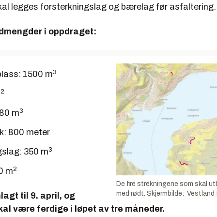
kal legges forsterkningslag og bærelag før asfaltering.
dmengder i oppdraget:
3
llplass: 1500 m
2
m
3
180 m
k: 800 meter
3
gslag: 350 m
2
0 m
De fire strekningene som skal ut
med rødt. Skjermbilde: Vestlan
lagt til 9. april, og
al være ferdige i løpet av tre måneder.