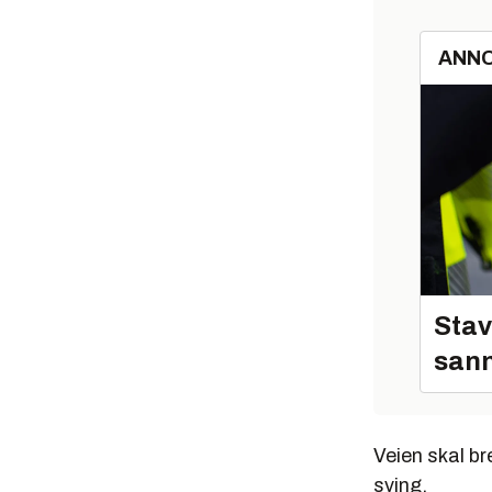
ANN
Stav
sann
Veien skal br
sving.