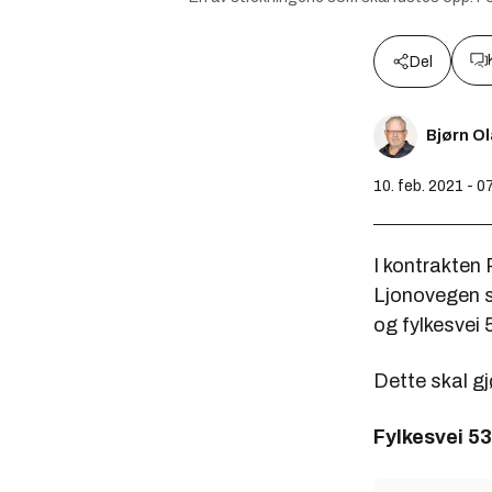
Del
Bjørn O
10. feb. 2021 - 0
I kontrakten
Ljonovegen
s
og fylkesvei
Dette skal gj
Fylkesvei 5