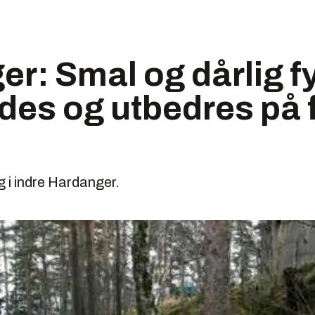
r: Smal og dårlig f
ides og utbedres på f
g i indre Hardanger.