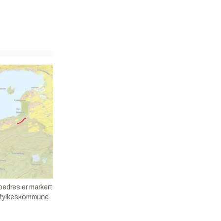
bedres er markert
d fylkeskommune