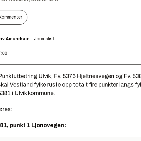
Kommenter
lav Amundsen
– Journalist
7:00
Punktutbetring Ulvik, Fv. 5376 Hjeltnesvegen og Fv. 53
kal Vestland fylke ruste opp totalt
fire punkter langs f
 5381 i Ulvik kommune.
øres:
381, punkt 1 Ljonovegen: