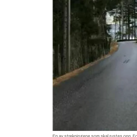
En av strekningene som skal rustes opp.
F