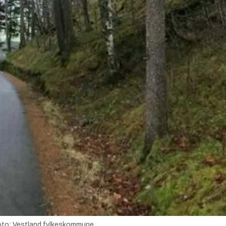
oto:
Vestland fylkeskommune