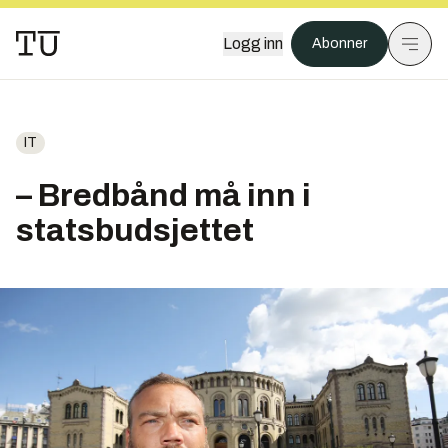
Logg inn
Abonner
IT
– Bredbånd må inn i
statsbudsjettet