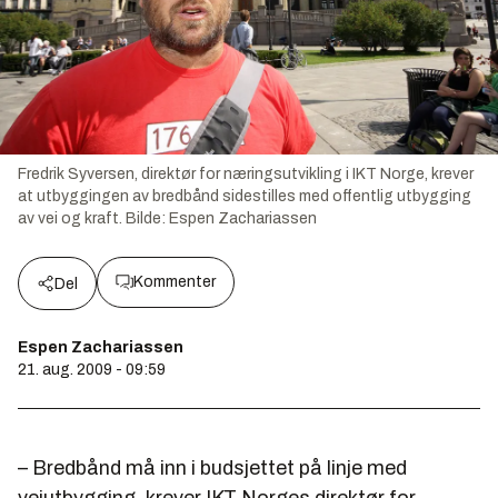
Fredrik Syversen, direktør for næringsutvikling i IKT Norge, krever
at utbyggingen av bredbånd sidestilles med offentlig utbygging
av vei og kraft.
Bilde:
Espen Zachariassen
Kommenter
Del
Espen Zachariassen
21. aug. 2009 - 09:59
– Bredbånd må inn i budsjettet på linje med
veiutbygging, krever IKT Norges direktør for