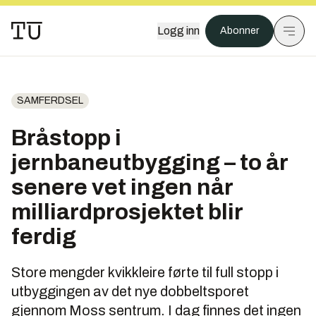
Logg inn
Abonner
SAMFERDSEL
Bråstopp i
jernbaneutbygging – to år
senere vet ingen når
milliardprosjektet blir
ferdig
Store mengder kvikkleire førte til full stopp i
utbyggingen av det nye dobbeltsporet
gjennom Moss sentrum. I dag finnes det ingen