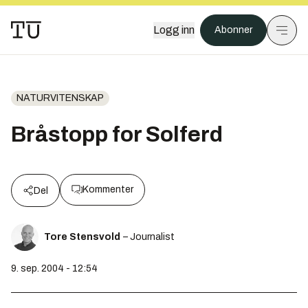
Logg inn
Abonner
NATURVITENSKAP
Bråstopp for Solferd
Kommenter
Del
Tore Stensvold
– Journalist
9. sep. 2004 - 12:54